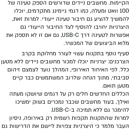
הקיימות. מחשבים ניידים שדורשים הספק טעינה של
100 וואט ומעלה, כמו דגמי גיימינג מתקדמים, יוכלו
להמשיך להציע גם חיבור טעינה ייעודי. למרות זאת,
היצרניות יחויבו להוסיף לצד החיבור הייעודי גם
אפשרות לטעינה דרך USB-C, גם אם זו לא תספק את
מלוא הביצועים של המכשיר.
סעיף נוסף בתקנות עשוי לעורר מחלוקת בקרב
הצרכנים: יצרניות יוכלו למכור מחשבים ניידים ללא מטען
כלל. לפי האיחוד האירופי, המהלך נועד לצמצם זיהום
סביבתי, מתוך הנחה שלרוב המשתמשים כבר קיים
מטען תואם.
הכללים החדשים חלים רק על דגמים שיושקו מעתה
ואילך, בעוד מחשבים שכבר נמכרים בשוק ימשיכו
להימכר גם ללא תמיכה ב-USB-C.
למרות שהתקנות תקפות רשמית רק באירופה, ניסיון
העבר מלמד כי היצרניות צפויות ליישם את הדרישות גם