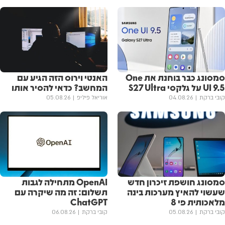
סמסונג כבר בוחנת את One
האנטי וירוס הזה הגיע עם
UI 9.5 על גלקסי S27 Ultra
המחשב? כדאי להסיר אותו
קובי ברקת
04.08.26
אוריאל פיליפ
05.08.26
סמסונג חושפת זיכרון חדש
OpenAI מתחילה לגבות
שעשוי להאיץ מערכות בינה
תשלום: זה מה שיקרה עם
מלאכותית פי 8
ChatGPT
קובי ברקת
05.08.26
קובי ברקת
06.08.26