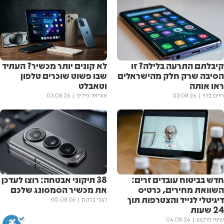
קיבלתם התרעה בלילה? זו
לא קונים יותר מכשיר? העתיד
הסיבה שרק חלק מהישראלים
שבו פשוט שוכרים טלפון
ראו אותה
וטאבלט
חיים בלוי
03.08.26
אוריאל פיליפ
03.08.26
חדש בביטוח עובדים זרים:
38 תיקוני אבטחה: רוצו לעדכן
השוואת מחירים, כרטיס
את מכשיר הסמסונג שלכם
דיגיטלי לנייד והצטרפות תוך
קובי ברקת
05.08.26
24 שעות
שימי פרקש
04.08.26