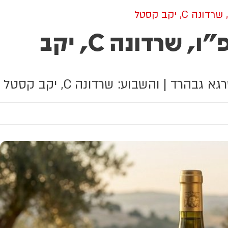
, יקב קסטל
פרשת בהר בחוקותי תשפ"ו, שרדונה C, יקב
ד | והשבוע: שרדונה C, יקב קסטל