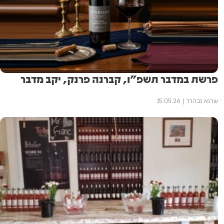
פרשת במדבר תשפ"ו, קברנה פרנק, יקב מדבר
שרגא גבהרד
15.05.26