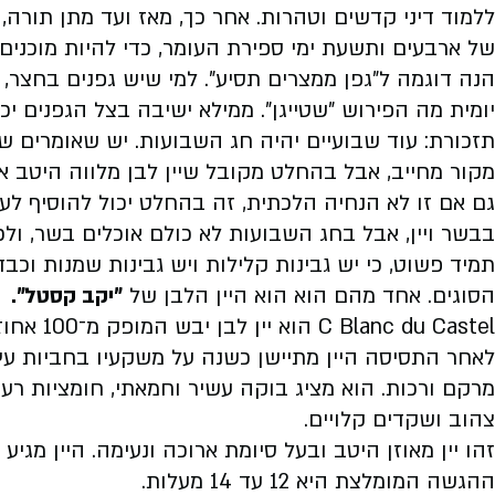
ללמוד דיני קדשים וטהרות. אחר כך, מאז ועד מתן תורה,
של ארבעים ותשעת ימי ספירת העומר, כדי להיות מוכנים 
הנה דוגמה ל"גפן ממצרים תסיע". למי שיש גפנים בחצר,
יומית מה הפירוש "שטייגן". ממילא ישיבה בצל הגפנים 
תזכורת: עוד שבועיים יהיה חג השבועות. יש שאומרים ש
מקור מחייב, אבל בהחלט מקובל שיין לבן מלווה היטב א
גם אם זו לא הנחיה הלכתית, זה בהחלט יכול להוסיף לעו
בבשר ויין, אבל בחג השבועות לא כולם אוכלים בשר, ולכ
תמיד פשוט, כי יש גבינות קלילות ויש גבינות שמנות וכבד
הסוגים. אחד מהם הוא הוא היין הלבן של
"יקב קסטל".
C Blanc du Castel
הוא יין לבן יבש המופק מ־100 אחוז ענבי שרדונה.
לאחר התסיסה היין מתיישן כשנה על משקעיו בחביות עץ א
מרקם ורכות. הוא מציג בוקה עשיר וחמאתי, חומציות רעננ
צהוב ושקדים קלויים.
זהו יין מאוזן היטב ובעל סיומת ארוכה ונעימה. היין מג
ההגשה המומלצת היא 12 עד 14 מעלות.