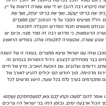
 (ויקרא רבה לו/ב) יש לי שש עשרה דרשות על יין.
ָכַרְתִּי אֶת בְּרִיתִי יַעֲקוֹב, וְאַף אֶת בְּרִיתִי יִצְחָק, וְאַף אֶת
ם. חז"ל מציעים הסבר על פי הכתוב:
"גֶּפֶן מִמִּצְרַיִם
 ובכולם מוצאים חכמי המדרש הקבלה לתכונות
שרה הדוגמאות, כי מדרש רבה זה ספר מצוי, וכיום יש
ר שבע עשרה, שקשורה לתקופה שלנו, בשליש הראשון
כמובן שזה עם ישראל שיצא ממצרים. בעונה זו של השנה
ים כבר מתחילים לבצבץ. גידול הזמורות בגפנים זה
מים, רדומים ועלובים. עם הופעת האביב, פרץ של חיים
ות מדהימה. תוך חודש הם יכולים להגיע לאורך של
ם מתקדמים בערך ס"מ בכל שעה, הישג מרשים לכל
 אומר להם:
"מִשְׁכוּ וּקְחוּ לָכֶם צֹאן לְמִשְׁפְּחֹתֵיכֶם וְשַׁחֲטוּ
 הכול ארבעה ימים, ובזמן הזה בני ישראל היו צריכים