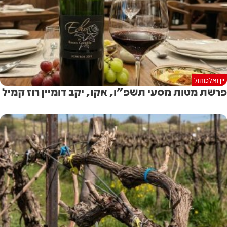
יין ואלכוהול
פרשת מטות מסעי תשפ"ו, אקו, יקב דומיין רוז קמיל