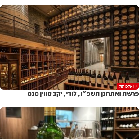
יין ואלכוהול
פרשת ואתחנן תשפ"ו, לודי, יקב טווין סנס