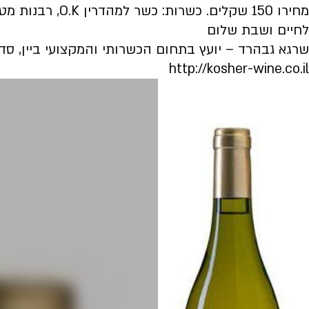
מחירו 150 שקלים
. כשרות: כשר למהדרין O.K, רבנות מטה יהודה, בד"ץ בית יוסף.
לחיים ושבת שלום
שרגא גבהרד – יועץ בתחום הכשרותי והמקצועי ביין, סדנאות יין וס
​​​​​​​​​​​​​​
http://kosher-wine.co.il