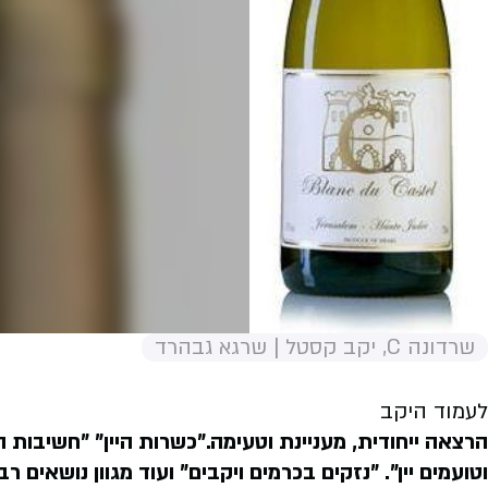
שרדונה C, יקב קסטל | שרגא גבהרד
לעמוד היקב
הרצאה ייחודית, מעניינת וטעימה."כשרות היין" "חשיבות היי
וטועמים יין". "נזקים בכרמים ויקבים" ועוד מגוון נושאים ר