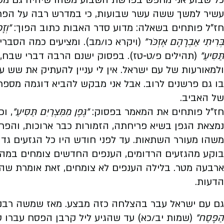
עשיר למשך ששה עשר שבועות, כי במדרש רבה על הפרשה
חז"ל פותחים בשאלה: מדוע סדר האבות כתוב הפוך:
"וְז
בְּרִיתִי אַבְרָהָם אֶזְכֹּר"
(ויקרא כו/מב). ומציעים כמה הסברי
תַּסִּיעַ"
(תהילים פ/ט‑טז). בפסוק ישנם הרבה דברי שבח,
ולמאורעות של עם ישראל. אין לי עניין להעתיק את שש ע
בו גם פרשנים לרוב. אבל אני מבקש להביא דוגמה מספ
של האביב.
חז"ל פותחים את המאמר בפסוק:
"גֶּפֶן מִמִּצְרַיִם תַּסִּיעַ"
, ו
נמצאת הגפן בשיא פריחתה, הזמורות כבר ארוכות, והפרח
משהו מעורר השתאות. עד לפני חודש היו כל הגזעים גדו
בוקע מהגזעים הרדומים, הענפים החדשים צומחים במהיר
ארבעה מטר. בלילה הענפים לא צומחים, זאת אומרת שה
הדעות.
גם עם ישראל עבר בהצלחה כזה מבצע. מאז שמשה רבנו
הַפָּסַח"
(שמות יב/כא) עד שהגיע ליל קרבן הפסח עברו סך