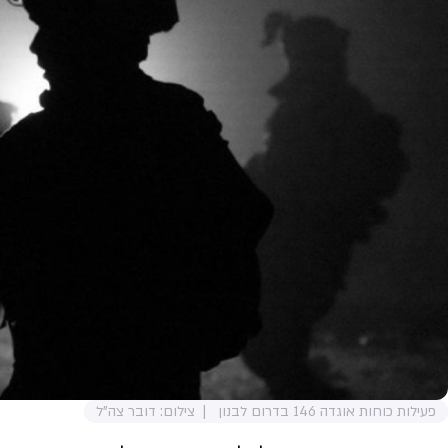
פעילות כוחות אוגדה 146 בדרום לבנון
צילום: דובר צה"ל