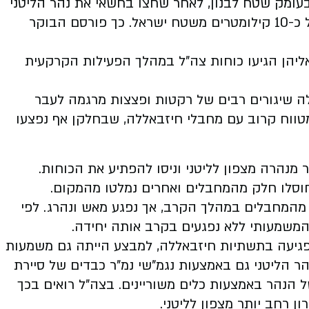
 בעומק שטח לבנון, לאחר שחצו בחשאי את נהר הליטני
צפונה והגיעו עד פאתי הכפר זוטר א-שרקיה, במרחק של כ-10 קילומטרים משטח ישראל. כך פורסם הבוקר
ליהן הגיעו כוחות צה"ל במהלך הפעילות הקרקעית
ה שיגורים רבים של רקטות ופצצות מרגמה לעבר
טווח קרוב עם מחבלי חיזבאללה, שבחלקן אף נפצעו
מנהרה מצפון לליטני וניסו להפתיע את הכוחות.
חוסלו חלק מהמחבלים ואחרים נמלטו מהמקום.
ק מהמחבלים במהלך הקרב, אך נפגע מאש ונהרג.
לפי
לפגיעה בתשתיות חיזבאללה, למבצע הייתה גם משמעות
 הליטני גם באמצעות נגמ"שי נמ"ר כבדים של סיירת
של הנהר באמצעות כלים משוריינים.
בצה"ל רואים בכך
 רחב יותר מצפון לליטני.