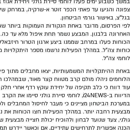
במשך כשבוע ימים פעלו לוחמי סיירת גולני ויחידת אגוז
בגל"צ, באישור גורמי הביטחון.
לפי הפרסום, מדובר באחת הנקודות העמוקות ביותר שא
האחרונה בלבנון. המבצע נשמר תחת איפול מלא עד כה.
הכוחות פעלו במרחב שממנו ביצע ארגון הטרור חיזבאלל
כוחות צה"ל. במהלך הפעילות נרשמו מספר היתקלויות מ
לוחמי צה"ל.
באחת ההיתקלויות המשמעותיות, יצאו מחבלים מתוך פיר 
הלוחמים ניהלו מולם קרב מטווח קצר מאוד, שבמהלכו 
עוד דווח כי כלב תקיפה של יחידת עוקץ רדף אחרי חל
הדיווח ב-i24NEWS, לוחמי סיירת גולני סיימו את הקרב המשמעותי ללא נפגעים בקרב אותה יחידה.
במערכת הביטחון מציינים כי מעבר לחיסול המחבלים ו
מבצעית רחבה יותר. במהלך הפעילות חצו הכוחות את נהר
גולני, צעד שנועד לבחון ולהוכיח יכולת חצייה מבצעית 
הכנה אפשרית לתרחישים עתידיים, אם וכאשר יידרש תמרון