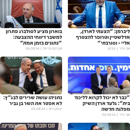
ליברמן: "הצעתי לארדן,
בוארון מציע לסולברג פתרון
אדלשטיין וטרופר להצטרף
למשבר דיווחי ההצבעה:
אליי - וסורבתי"
"נתונים בזמן אמת"
אבי וידר
16:54
אברהם פריינד
06.08.26
"כבר לא יכול לקרוא לליכוד
נתניהו עושה שרירים לבג"ץ:
בית": גלעד ארדן השיק
לא אפטר את השר בן גביר
מפלגה חדשה
יצחק וייס
05.08.26
אבי וידר
06.08.26