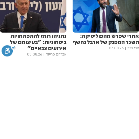
אחרי שפרש מהפוליטיקה:
נתניהו רומז להתפתחויות
השכר המפנק של ארבל נחשף
ביטחוניות: "בעיצומם של
אירועים צבאיים"
אבי וידר
06.08.26
אברהם פריינד
05.08.26
סגירה
ביטול הבהובים
מונוכרום
ספיה
ניגודיות גבוהה
שחור צהוב
היפוך צבעים
הדגשת כותרות
בדרך לרע"מ? סגלוביץ' הודיע
פילבר מתריע: כך מנסה
ללפיד על פרישה מ'יש עתיד'
השמאל לרסק את הימין
באמצעות החרדים
אבי וידר
06.08.26
הדגשת קישורים
תיאור קבוע
גופן קריא
הגדלת גופן
יצחק וייס
06.08.26