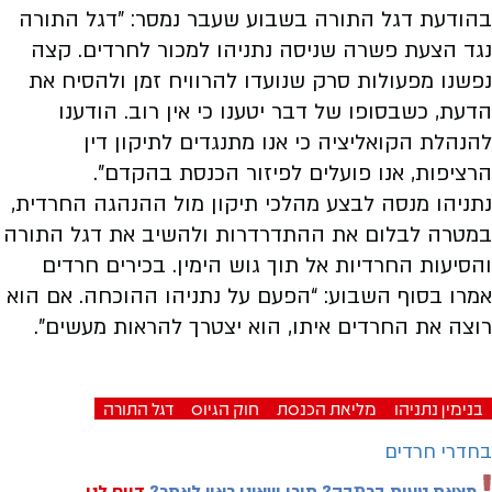
בהודעת דגל התורה בשבוע שעבר נמסר: "דגל התורה
נגד הצעת פשרה שניסה נתניהו למכור לחרדים. קצה
נפשנו מפעולות סרק שנועדו להרוויח זמן ולהסיח את
הדעת, כשבסופו של דבר יטענו כי אין רוב. הודענו
להנהלת הקואליציה כי אנו מתנגדים לתיקון דין
הרציפות, אנו פועלים לפיזור הכנסת בהקדם".
נתניהו מנסה לבצע מהלכי תיקון מול ההנהגה החרדית,
במטרה לבלום את ההתדרדרות ולהשיב את דגל התורה
והסיעות החרדיות אל תוך גוש הימין.
בכירים חרדים
אמרו בסוף השבוע: “הפעם על נתניהו ההוכחה. אם הוא
רוצה את החרדים איתו, הוא יצטרך להראות מעשים”.
בנימין נתניהו
מליאת הכנסת
חוק הגיוס
דגל התורה
בחדרי חרדים
מצאת טעות בכתבה? תוכן שאינו ראוי לאתר?
דווח לנו