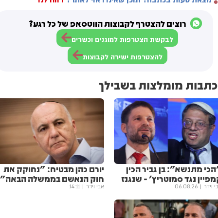
רוצים להצטרף לקבוצות הווטסאפ של כל רגע?
לבקשת הצטרפות למוגנים וכשרים
להצטרפות ישירה לקבוצות
כתבות מומלצות בשבילך
כי מתנשא": בן גביר הכין
יורם כהן מבטיח: "נחוקק את
פיין נגד סמוטריץ' - שנגנז
חוק הנאשם בממשלה הבאה"
י וידר
06.08.26
אבי וידר
14:11