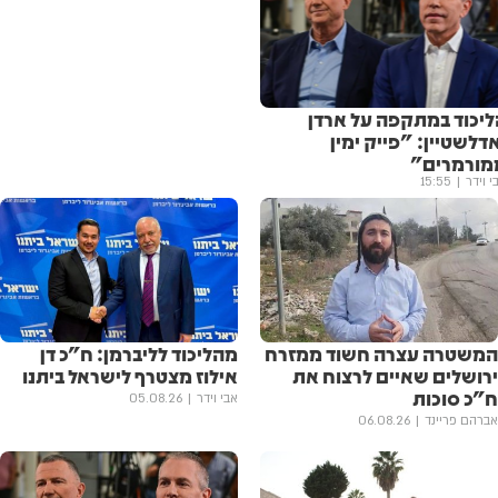
ליכוד במתקפה על ארדן
דלשטיין: "פייק ימין
מורמרים"
י וידר
15:55
המשטרה עצרה חשוד ממזרח
מהליכוד לליברמן: ח"כ דן
ירושלים שאיים לרצוח את
אילוז מצטרף לישראל ביתנו
ח"כ סוכות
אבי וידר
05.08.26
אברהם פריינד
06.08.26