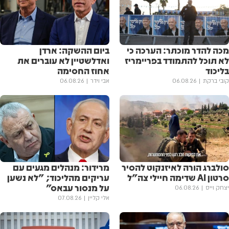
מכה להדר מוכתר: הערכה כי
ביום ההשקה: ארדן
לא תוכל להתמודד בפריימריז
ואדלשטיין לא עוברים את
בליכוד
אחוז החסימה
קובי ברקת
06.08.26
אבי וידר
06.08.26
סולברג הורה לאיזנקוט להסיר
מרידור: מנהלים מגעים עם
סרטון AI שדימה חיילי צה"ל
עריקים מהליכוד; "לא נשען
על מנסור עבאס"
יצחק וייס
06.08.26
אלי קליין
07.08.26