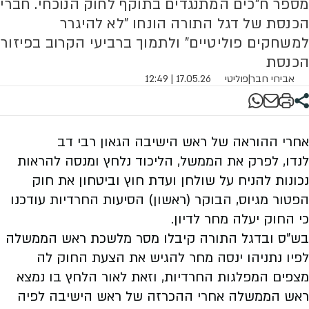
מספר ח"כים המתנגדים בתוקף לחוק הנוכחי. חברי
הכנסת של דגל התורה הונחו "לא להיגרר
למשחקים פוליטיים" ולתמוך ברביעי הקרוב בפיזור
הכנסת
אביחי חבר
|
פוליטי
17.05.26 | 12:49
אחרי ההוראה של
ראש הישיבה הגאון רב
י
דב
לנדו,
לפרק את הממשל, הליכוד נלחץ ומנסה להראות
נכונות להניח על שולחן ועדת חוץ וביטחון את חוק
הפטור מגיוס, הבוקר (ראשון) הסיעות החרדיות עודכנו
כי החוק יעלה מחר לדיון.
בש"ס ובדגל התורה קיבלו מסר מלשכת ראש הממשלה
לפיו נתניהו ינסה מחר להגיש את הצעת החוק לה
מצפים המפלגות החרדיות, וזאת לאור הלחץ בו נמצא
ראש הממשלה אחרי ההכרזה של ראש הישיבה לפיה