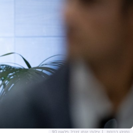
נתניהו בכנסת
צילום: יונתן זינדל, פלאש 90