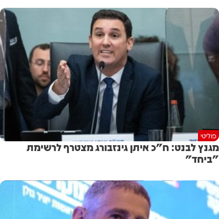
פוליטי
מגנץ לבנט: ח"כ איתן גינזבורג מצטרף לרשימת
"ביחד"