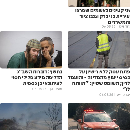
ני קטינים נאשמים שפרצו
יריית בני ברק וגנבו ציוד
המשרדים
חק וייס
06.08.26
פתח עסק ללא רישיון על
נחשף: דוברות השב"כ
בסיס ייעוץ מהמדינה - והועמד
הדליפה מידע פלילי חסוי
לדין; השופט שטיין: "תוותרו
לעיתונאי בן כספית
לו"
מאיר רוזן
05.08.26
יצחק וייס
06.08.26