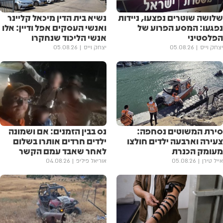
שלושה שוטרים נפצעו, ניידות
נשיא בית הדין מיכאל קליינר
נפגעו: המסע הפרוע של
ואנשי העסקים אפל ודיין: אלו
הפלסטיני
אנשי הליכוד שנחקרו
יצחק וייס
05.08.26
יצחק וייס
05.08.26
סירת המשוטים נסחפה:
נס בבין הזמנים: אם ושמונה
צעירה וארבעה ילדים חולצו
ילדים חרדים אותרו בשלום
מעומק הכנרת
לאחר שאבד עמם הקשר
אייל טירן
05.08.26
אוריאל פיליפ
04.08.26