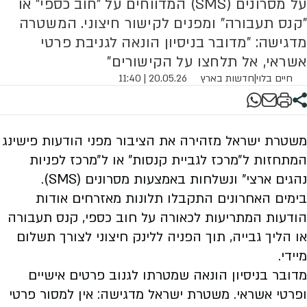
על מסרונים (SMS) המדווחים על "חוב כספי" או
"קנס תעבורה" ומפנים לקישור חיצוני. המשטרה
מדגישה: "מדובר בניסיון הונאה לגניבת פרטי
אשראי, אל תלחצו על הקישורים"
חיים בלוי
|
חדשות בארץ
20.05.26 | 11:40
משטרת ישראל מזהירה את הציבור מפני הודעות פישינג
המתחזות ל״מרכז לגביית קנסות״ או ל״מרכז לפניות
נהגים ארצי״ ונשלחות באמצעות מסרונים (SMS).
בימים האחרונים התקבלו תלונות מאזרחים אודות
הודעות המתריעות לכאורה על חוב כספי, קנס תעבורה
או הליך גבייה, תוך הפניה ללינק חיצוני לצורך תשלום
מיידי.
מדובר בניסיון הונאה שמטרתו לגנוב פרטים אישיים
ופרטי אשראי. משטרת ישראל מדגישה: אין למסור פרטי