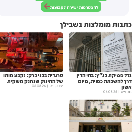
להצטרפות ישירה לקבוצות
כתבות מומלצות בשבילך
לל פסיקת בג"ץ: בתי הדין
טרגדיה בבני ברק: נקבע מותו
דרך להשבתה כפויה, מיום
של התינוק שנחנק משקית
אשון
יצחק וייס
06.08.26
חק וייס
06.08.26