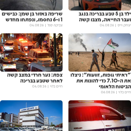
ילד בן 5 טבע בבריכה בנגב
שריפה באזור בן שמן: כבישים
ועבר החייאה, מצבו קשה
1 ו-6 נחסמו, ונפתחו מחדש
יצחק וייס
04.08.26
צביקה סגל
04.08.26
"ראיתי גופות, זוועות": ניצלו
צפת: נער חרדי במצב קשה
את ה-7.10 כדי להונות את
לאחר שטבע בבריכה
הביטוח הלאומי
חיים בלוי
04.08.26
חיים בלוי
06.08.26