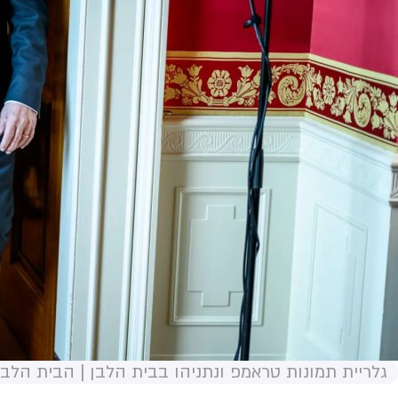
גלריית תמונות טראמפ ונתניהו בבית הלבן | הבית הלבן