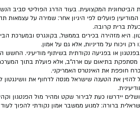
כת הביטחונית המקצועית. בעוד הדרג הפוליטי סביב ה
מודיעין פועלים לפי היגיון אחר: שמירה על עצמאות ת
בעלת ברית קרובה.
ן. היא מזהירה בכירים בממשל, בקונגרס ובמערכת הביט
 רק ויכוח על מדיניות, אלא גם על אמון.
טגון או בפגיעה נקודתית בשיתוף מודיעיני. החשש הע
נה מסתפקת בתיאום עם ארה"ב, אלא פועלת בתוך המערכת
כרח חופפת את האינטרס האמריקני.
 להזין את הטענה שישראל מנסה לדחוף את וושינגטון לע
יעינית.
ים יידרשו כעת לבירור שקט ומהיר מול הפנטגון וקהילת
ראלית ברורה: למנוע ממשבר אמון נקודתי להפוך לעוד 