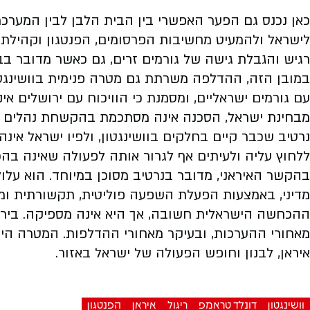
כאן נכנס גם הפער האפשרי בין הבית הלבן לבין המער
לישראל ולהמעיט מחשיבות הפרסומים, הפנטגון וקהילת ה
רגיש והגבלת גישה של גורמים זרים, גם כאשר מדובר ב
במובן הזה, ההדלפה משרתת גם מטרה פנימית בוושינגטו
עם גורמים ישראליים, ומסמנת כי הוויכוח עם ירושלים אינו
מבחינת ישראל, הסכנה אינה מסתכמת בהקשחת נהלים בפנ
נרטיב שכבר קיים בחלקים בוושינגטון, ולפיו ישראל אי
ללחוץ עליה ולעיתים אף לגרור אותה לפעולה שאינה בה
בהקשר האיראני, מדובר בנרטיב מסוכן במיוחד. הוא עלול
מדיני, באמצעות הפעלת השפעה פוליטית, תקשורתית ומוד
ההכחשה הישראלית חשובה, אך היא אינה מספיקה. בירושל
מאחורי ההערכות, ובעיקר מאחורי ההדלפות. המטרה היש
איראן, לבנון וחופש הפעולה של ישראל באזור.
וושינגטון
דונלד טראמפ
ריגול
איראן
הפנטגון