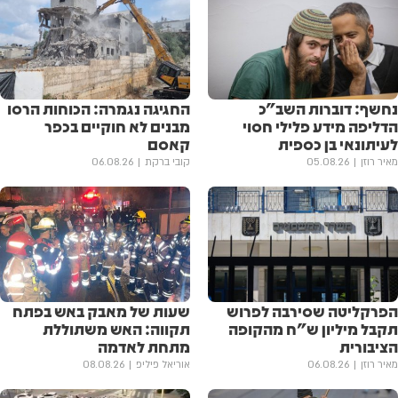
נחשף: דוברות השב"כ
החגיגה נגמרה: הכוחות הרסו
הדליפה מידע פלילי חסוי
מבנים לא חוקיים בכפר
לעיתונאי בן כספית
קאסם
מאיר רוזן
05.08.26
קובי ברקת
06.08.26
הפרקליטה שסירבה לפרוש
שעות של מאבק באש בפתח
תקבל מיליון ש"ח מהקופה
תקווה: האש משתוללת
הציבורית
מתחת לאדמה
מאיר רוזן
06.08.26
אוריאל פיליפ
08.08.26