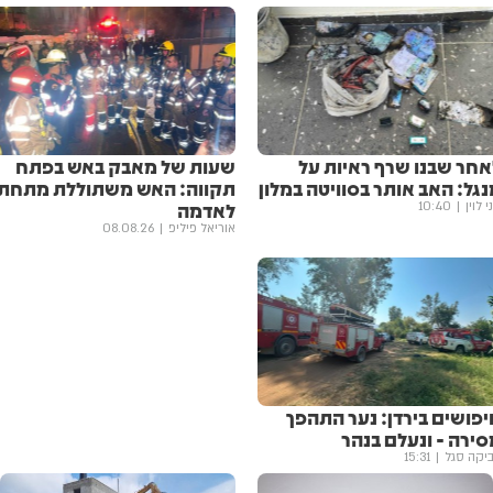
אחר שבנו שרף ראיות על
שעות של מאבק באש בפתח
גל: האב אותר בסוויטה במלון
תקווה: האש משתוללת מתחת
לאדמה
י לוין
10:40
אוריאל פיליפ
08.08.26
יפושים בירדן: נער התהפך
סירה - ונעלם בנהר
יקה סגל
15:31