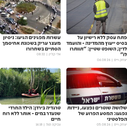
פתח עסק ללא רישיון על
עשרות מפגינים הגיעו: ניסיון
בסיס ייעוץ מהמדינה - והועמד
מעצר עריק בשכונת אחיסמך
לדין; השופט שטיין: "תוותרו
הסתיים בשחרורו
לו"
אלי קליין
08:32
יצחק וייס
06.08.26
שלושה שוטרים נפצעו, ניידות
טרגדיה בירדן: הילד החרדי
נפגעו: המסע הפרוע של
שנעדר במים - אותר ללא רוח
הפלסטיני
חיים
יצחק וייס
05.08.26
צביקה סגל
16:18