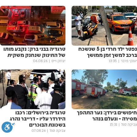
נפטר ילד חרדי בן 5 שנשכח
טרגדיה בבני ברק: נקבע מותו
ברכב למשך זמן ממושך
של התינוק שנחנק משקית
יענקי פרבר
13:35
יצחק וייס
06.08.26
חיפושים בירדן: נער התהפך
טרגדיה בירושלים: רכבו
מסירה - ונעלם בנהר
הידרדר עליו - דרייבר נהרג
בשכונת הבוכרים
צביקה סגל
15:31
צביקה סגל
07.08.26