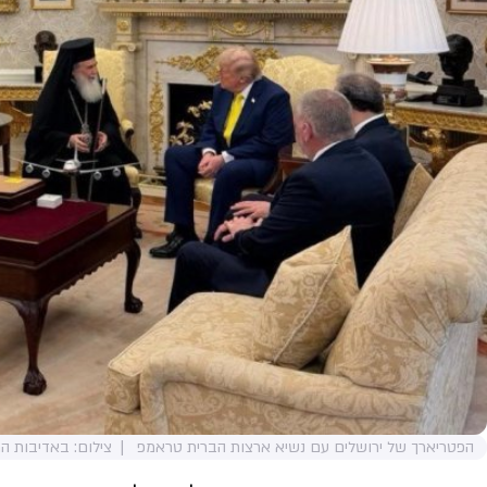
הפטריארך של ירושלים עם נשיא ארצות הברית טראמפ
צילום: באדיבות ה