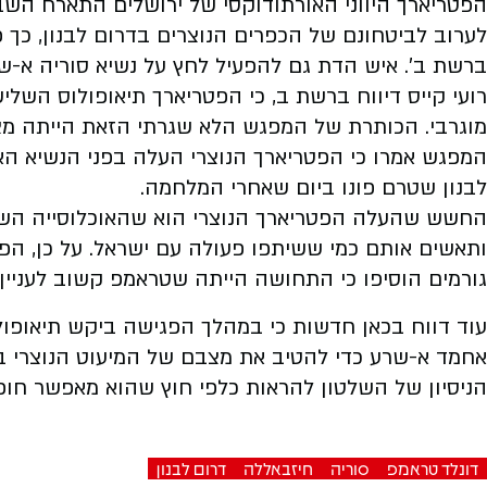
הפטריארך היווני האורתודוקסי של ירושלים התארח הש
לערוב לביטחונם של הכפרים הנוצרים בדרום לבנון, כך
ברשת ב'. איש הדת גם להפעיל לחץ על נשיא סוריה א-ש
רועי קייס דיווח ברשת ב, כי הפטריארך תיאופולוס השלי
מוגרבי. הכותרת של המפגש הלא שגרתי הזאת הייתה מצב
המפגש אמרו כי הפטריארך הנוצרי העלה בפני הנשיא הא
לבנון שטרם פונו ביום שאחרי המלחמה.
החשש שהעלה הפטריארך הנוצרי הוא שהאוכלוסייה השיעי
ותאשים אותם כמי ששיתפו פעולה עם ישראל. על כן, הפט
גורמים הוסיפו כי התחושה הייתה שטראמפ קשוב לעניין 
עוד דווח בכאן חדשות כי במהלך הפגישה ביקש תיאופול
אחמד א-שרע כדי להטיב את מצבם של המיעוט הנוצרי במ
הניסיון של השלטון להראות כלפי חוץ שהוא מאפשר חו
דונלד טראמפ
סוריה
חיזבאללה
דרום לבנון