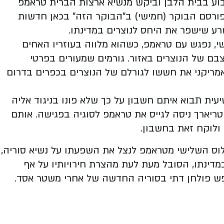
בוע בבית הלבן וביקש מנשיא ארצות הברית טראמפ
 פורסם הבוקר (חמישי) ב"הבוקר הזה" בכאן חדשות
רע שישפר את היחס לנוצרים במדינתו.
שי, נפגש עם טראמפ, כשהוא מלווה בעוזריו האחים
ם של הנוצרים באזור. גורמים שמעורים בפרטי
מריקני את חששו לגורלם של הנוצרים בכפרים בדרום
ת תבוא איתם חשבון על כך שלא פונו בניגוד אליה
ריארך ניסה לגייס את טראמפ לסוגיה בפגישה. אותם
ולוקח זאת בחשבון.
וס השלישי מטראמפ לנצל את השפעתו על נשיא סוריה,
דינתו, הסובל מעת לעת מהצרת חירויותיו על אף
פש פולחן דתי בסוריה החדשה של אחרי משטר אסד.