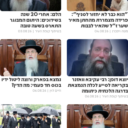
"הוא כבר לא יחזור לסניף":
הלם: אחרי 20 שנה
פרידה מצמררת מהחתן מאיר
בשידוכים: היתום המבוגר
שער ז"ל שהאיר לבבות
התארס בשעה טובה
משה ויסברג
04.08.26
בשיתוף קופת העיר
03.08.26
יוצא דופן: רבי עקיבא וואזנר
נמצא בפארק ורוצה ליטול ידיו
בקריאה לסייע לכלה הנמצאת
בכוס חד פעמי: מה הדין?
בדרגה הלכתית כיתומה
חיים לוין
06.08.26
בשיתוף קופת העיר
06.08.26