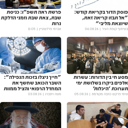
פוסק הדור בקריאת קודש:
פרשת ראה תשפ"ו: כניסת
"אל תבזו קריאה זאת,
שבת, צאת שבת וזמני הדלקת
שיוצאת מליבי"
נרות
בשיתוף קופת העיר
06.08.26
אברמי פרלשטיין
11:05
מסע חי בין הדורות: עשרות
"חייך ניצלו בזכות הנפילה":
אלפים ביקרו בשלושת ימי
השבר הכואב שחשף את
תערוכת 'היכלות'
המחדל הרפואי והציל ממוות
שימי פרקש כתבה מקודמת
05.08.26
משה ויסברג
03.08.26