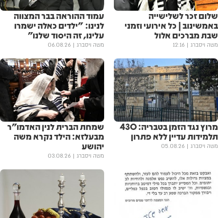
שלום זכר לשלישייה
עמוד ההוראה בבר המצווה
באמשינוב | כל אירועי וזמני
לנינו: "ילדים כאלה ישמרו
שבת מברכים אלול
עלינו, זה היסוד שלנו"
משה ויסברג
12:16
משה ויסברג
06.08.26
מרוץ נגד הזמן בטבריה: 430
שמחת הברית לנין האדמו"ר
תלמידות עדיין ללא פתרון
מבעלזא: הילד נקרא משה
יהושע
משה ויסברג
05.08.26
משה ויסברג
03.08.26