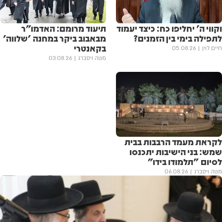
וקווי ה' יחליפו כח: כיצד יעמוד
תיעוד מרומם: האדמו"ר
לתפילה בימי בין הזמנים?
מבאבוב ביקר במחנה 'שלווה'
בקאנטרי
חיים לוין
05.08.26
משה ויסברג
03.08.26
לקראת מעמד הרבבות בבית
שמש: בני הישיבות יתכנסו
לסיום "תלמודו בידו"
משה ויסברג
06.08.26