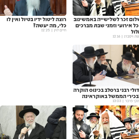
לום זכר לשלישייה באמשינוב
רוצה ליטול ידיו בטיול ואין לו
כל אירועי וזמני שבת מברכים
כלי, מה יעשה?
לול
חיים לוין
12:25
ה ויסברג
12:16
ולי רבני ברסלב בכינוס הוקרה
בכירי הממשל באוקראינה
נקי פרבר
13:03