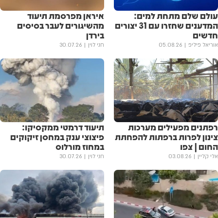
עולם שלם מתחת למים:
איראן מפרסמת תיעוד
המדענים שחזרו עם 31 יצורים
מהשיגורים לעבר בסיסים
חדשים
בירדן
אוריאל פיליפ
05.08.26
חני לוין
30.07.26
רפתנים מפעילים מערכות
תיעוד דרמטי ממקסיקו:
צינון לפרות ברפתות להפחתת
פיצוצי ענק במחסן זיקוקים
החום | צפו
במחוז מורלוס
אלי קליין
03.08.26
חני לוין
30.07.26