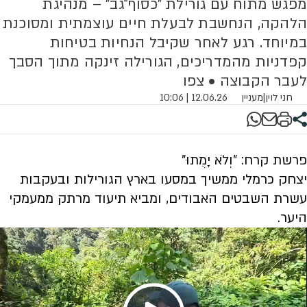
מפגש מתוח עם גורילת "כסוף־גב" – מנהיגת
הלהקה, הנחשבת לבעלת חיים עוצמתית ומסוכנת
במיוחד. רגע לאחר שקיבל הנחיות בטיחות
קפדניות מהמדריכים, הגורילה זינקה מתוך הסבך
לעבר הקבוצה • צפו
חני לוין
|
מעניין
12.06.26 | 10:06
פרשת קרח: "וְלֹא יָמֻתוּ"
יצחק כרמלי ממשיך במסעו בארץ הגורילות ובעקבות
עשרת השבטים האבודים, ומביא תיעוד מרתק ממעמקי
היער.