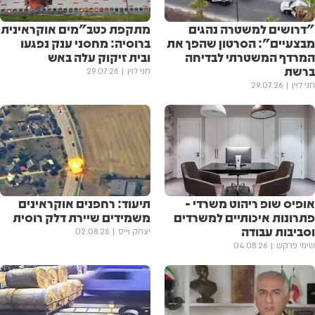
"דרושים למשטרה נהגים
מתקפת כטב"מים אוקראינית
מבצעיים": הסרטון שהפך את
ברוסיה: מחסני ענק נפגעו
המרדף המשטרתי לבדיחה
ובית זיקוק עלה באש
ברשת
חני לוין
29.07.26
חני לוין
29.07.26
אופיס שופ ריהוט משרדי -
תיעוד: רחפנים אוקראינים
פתרונות איכותיים למשרדים
משמידים שיירת דלק רוסית
וסביבות עבודה
יצחק וייס
02.08.26
שימי פרקש
04.08.26