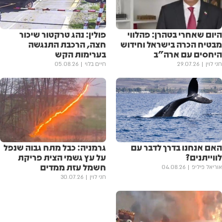
היום שאחרי בטהרן: פהלווי
פולין: נהג טרקטור שיכור
מבטיח הכרה בישראל וחידוש
חצה, הרכבת התנגשה
היחסים עם ארה"ב
בערימות הקש
חני לוין
29.07.26
חיים בלוי
05.08.26
האם אנחנו בדרך לדבר עם
גרמניה: כבל מתח גבוה שנפל
לווייתנים?
על עץ גשמי הצית פריקת
חשמל עזת ממדים
אוריאל פיליפ
04.08.26
חני לוין
30.07.26