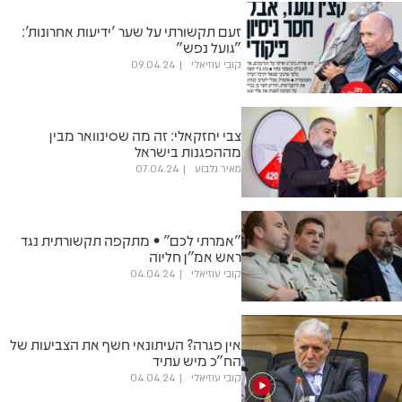
זעם תקשורתי על שער 'ידיעות אחרונות':
"גועל נפש"
קובי עוזיאלי
09.04.24
צבי יחזקאלי: זה מה שסינוואר מבין
מההפגנות בישראל
מאיר גלבוע
07.04.24
"אמרתי לכם" • מתקפה תקשורתית נגד
ראש אמ"ן חליוה
קובי עוזיאלי
04.04.24
אין פגרה? העיתונאי חשף את הצביעות של
הח"כ מיש עתיד
קובי עוזיאלי
04.04.24