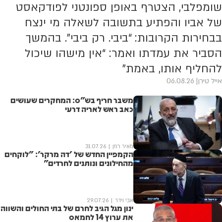
שומפלבי, הצטרף באופן ספונטני לפודקאסט
של אביו והפתיע בתשובה לשאלה מי ינצח
בבחירות הקרובות: “ביבי. רק ביבי”. בהמשך
הסביר את עמדתו ואמר: “אין מישהו שיכול
להחליף אותו, באמת”
אייל טירן
06.08.26
משבר חריף בש"ס: המחקרים שעושים
כאב ראש לאריה דרעי
מאיר רוזן
31.07.26
הקמפיין החדש של 'דה מרקר': "לוקחים
מהחילונים ונותנים לחרדים"
אבי וידר
29.07.26
ינון מגל הגיב לחרם של בתי החולים והשווה
את ערוץ 14 לחמאס