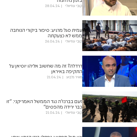
קובי עוזיאלי
28.04.24
עמית סגל מרגיע: סיפור ביקורי הנוחבה
ממש לא כצעקתה
קובי עוזיאלי
26.04.24
דרדלה? זה מה שחשוב אליהו יוסיאן על
התקיפה באיראן
מאיר גלבוע
21.04.24
זעם בברנז'ה נגד הממשל האמריקני: "זו
כבר ירידה מהפסים"
קובי עוזיאלי
21.04.24
ינון מגל מפתיע: נפתלי בנט הזמין אותי