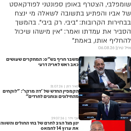
שומפלבי, הצטרף באופן ספונטני לפודקאסט
של אביו והפתיע בתשובה לשאלה מי ינצח
בבחירות הקרובות: “ביבי. רק ביבי”. בהמשך
הסביר את עמדתו ואמר: “אין מישהו שיכול
להחליף אותו, באמת”
אייל טירן
06.08.26
משבר חריף בש"ס: המחקרים שעושים
כאב ראש לאריה דרעי
מאיר רוזן
31.07.26
הקמפיין החדש של 'דה מרקר': "לוקחים
מהחילונים ונותנים לחרדים"
אבי וידר
29.07.26
ינון מגל הגיב לחרם של בתי החולים והשווה
את ערוץ 14 לחמאס