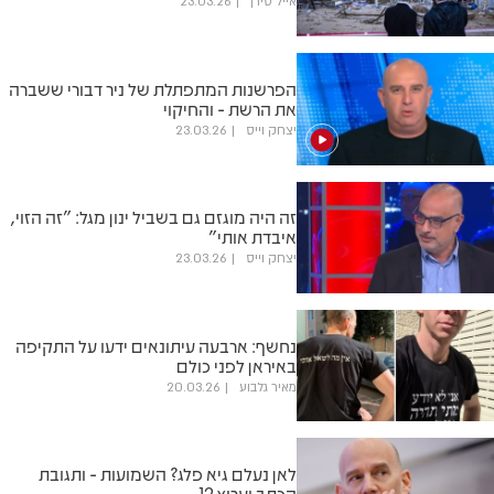
אייל טירן
23.03.26
הפרשנות המתפתלת של ניר דבורי ששברה
את הרשת - והחיקוי
יצחק וייס
23.03.26
זה היה מוגזם גם בשביל ינון מגל: "זה הזוי,
איבדת אותי"
יצחק וייס
23.03.26
נחשף: ארבעה עיתונאים ידעו על התקיפה
באיראן לפני כולם
מאיר גלבוע
20.03.26
לאן נעלם גיא פלג? השמועות - ותגובת
הכתב וערוץ 12