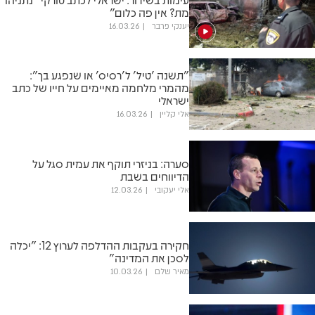
מת? אין פה כלום"
יענקי פרבר
16.03.26
"תשנה 'טיל' ל'רסיס' או שנפגע בך":
מהמרי מלחמה מאיימים על חייו של כתב
ישראלי
אלי קליין
16.03.26
סערה: בניזרי תוקף את עמית סגל על
הדיווחים בשבת
אלי יעקובי
12.03.26
חקירה בעקבות ההדלפה לערוץ 12: "יכלה
לסכן את המדינה"
מאיר שלם
10.03.26