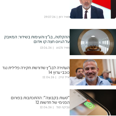
מאיר רוזן
29.07.26
ההקלטה, בג"ץ והעימות בשידור: המאבק
על הגיוס חצה קו אדום
מאיר גלבוע
13.04.26
העתירה לבג"ץ שדורשת חקירה פלילית נגד
כוכבי ערוץ 14
אייל טירן
12.04.26
"טעות בקבוצה": ההתכתבות בפורום
הפנימי של חדשות 12
צביקה סגל
12.04.26