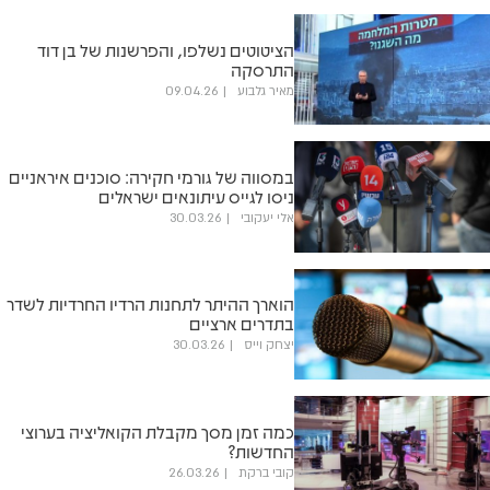
הציטוטים נשלפו, והפרשנות של בן דוד
התרסקה
מאיר גלבוע
09.04.26
במסווה של גורמי חקירה: סוכנים איראניים
ניסו לגייס עיתונאים ישראלים
אלי יעקובי
30.03.26
הוארך ההיתר לתחנות הרדיו החרדיות לשדר
בתדרים ארציים
יצחק וייס
30.03.26
כמה זמן מסך מקבלת הקואליציה בערוצי
החדשות?
קובי ברקת
26.03.26