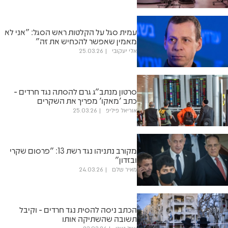
עמית סגל על הקלטות ראש הסגל: "אני לא
מאמין שאפשר להכחיש את זה"
אלי יעקובי
25.03.26
סרטון מנתב"ג גרם להסתה נגד חרדים -
כתב 'מאקו' מפריך את השקרים
אוריאל פיליפ
25.03.26
מקורב נתניהו נגד רשת 13: "פרסום שקרי
ובזדון"
מאיר שלם
24.03.26
הכתב ניסה להסית נגד חרדים - וקיבל
תשובה שהשתיקה אותו