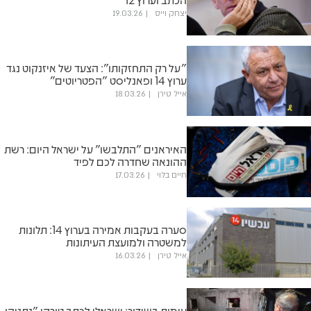
יצחק וייס
19.03.26
"על רק התחזקותו": הצעד של איזנקוט נגד
ערוץ 14 ופאנליסט "הפטריוטים"
אייל טירן
18.03.26
האיראנים "התלבשו" על ישראל היום: רשת
ההונאה שחדרה לכם לפיד
חיים בלוי
17.03.26
סערה בעקבות אמירה בערוץ 14: תלונות
למשטרה ולמועצת העיתונות
אייל טירן
16.03.26
עימות בשידור: ישראלי לכתב טורקי "נתניהו