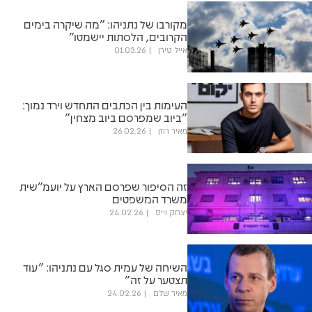
מקורבו של נתניהו: "מה שיקרה בימים
הקרובים, הלסתות יישמטו"
אייל טירן
01.03.26
העימות בין הכתבים התחדש וירד נמוך:
"ביוב שמפרסם ביוב מצחין"
מאיר רוזן
26.02.26
זה הסיפור שפרסם הארץ על יועמ"שית
משרד המשפטים
יצחק וייס
24.02.26
השיחה של עמית סגל עם נתניהו: "עוד
תצטער על זה"
מאיר שלם
24.02.26