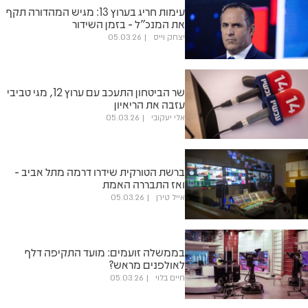
עימות חריג בערוץ 13: מגיש המהדורה תקף
את המנכ"ל - בזמן השידור
יצחק וייס
05.03.26
שר הביטחון התעכב עם ערוץ 12, מגי טביבי
עזבה את הריאיון
אלי יעקובי
05.03.26
ברשת הטורקית שידרו דרמה מתל אביב -
ואז התבררה האמת
אייל טירן
05.03.26
בממשלה זועמים: מועד התקיפה דלף
לאולפנים מראש?
חיים בלוי
05.03.26