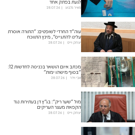
לגעת בפתק אחד
מאיר גלבוע
28.07.26
עוה"ד החרדי לשופטים: "התורה אוסרת
עלינו להתגייס", מינץ התווכח
יצחק וייס
28.07.26
מכתב איום הושאר בכניסה לחדשות 12:
"בסוף מישהו ימות"
אבי וידר
28.07.26
מול "שער ריק": בג"ץ דן בעתירות נגד
הקפאת מעצר העריקים
יצחק וייס
28.07.26