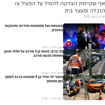
אף שקיימת הצדקה להטיל על הפעיל צו
הגבלה ומעצר בית
יצחק וייס
13:51
מאבטח נעל משפחות חרדיות ותינוקות
בפארק
יענקי פרבר
13:51
בני ברק: פעוט בן 3 שרכב על תלת-אופן
ואחותו נפגעו מרכב
יענקי פרבר
13:46
נפטר ילד חרדי בן 5 שנשכח ברכב למשך
זמן ממושך
יענקי פרבר
13:35