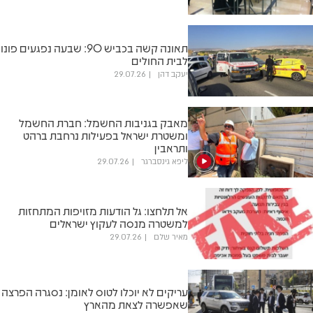
‏תאונה קשה בכביש 90: שבעה נפגעים פונו
לבית החולים
יעקב דהן
29.07.26
מאבק בגניבות החשמל: חברת החשמל
ומשטרת ישראל בפעילות נרחבת ברהט
ותראבין
ליפא גינסברגר
29.07.26
אל תלחצו: גל הודעות מזויפות המתחזות
למשטרה מנסה לעקוץ ישראלים
מאיר שלם
29.07.26
עריקים לא יוכלו לטוס לאומן: נסגרה הפרצה
שאפשרה לצאת מהארץ