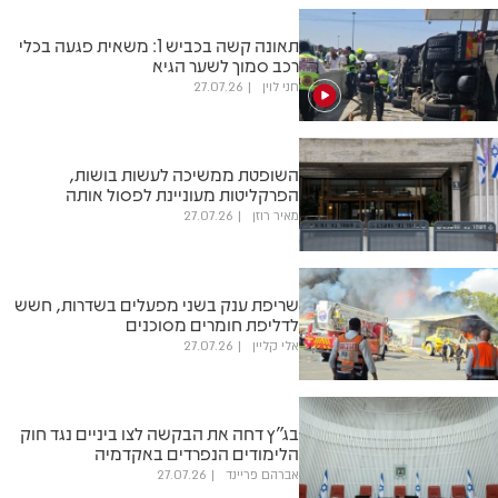
תאונה קשה בכביש 1: משאית פגעה בכלי
רכב סמוך לשער הגיא
חני לוין
27.07.26
השופטת ממשיכה לעשות בושות,
הפרקליטות מעוניינת לפסול אותה
מאיר רוזן
27.07.26
שריפת ענק בשני מפעלים בשדרות, חשש
לדליפת חומרים מסוכנים
אלי קליין
27.07.26
בג"ץ דחה את הבקשה לצו ביניים נגד חוק
הלימודים הנפרדים באקדמיה
אברהם פריינד
27.07.26