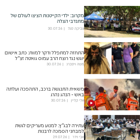
מקרוב: ילדי הקייטנות הציצו לעולם של
מתנדבי הצלה
צביקה סגל
30.07.26
התחזה למתפלל ודקר למוות: כתב אישום
יוגש נגד רוצח הרב עמוס גואטה זצ"ל
משה ויסברג
30.07.26
משאית התנגשה ברכב, התהפכה ועלתה
באש - הנהג נהרג
אלי קליין
30.07.26
עתירה לבג"ץ: למנוע מעריקים לגשת
למבחני הסמכה לרבנות
אבי וידר
29.07.26