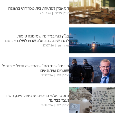
המאבק לפתיחת בית ספר דתי ברעננה
יענקי פרבר
27.07.26
בג"ץ נזף במדינה שמימנה טיסות
למגורשים, גם כאלה שרצו לשלם מכיסם
מאיר רוזן
27.07.26
היועמ"שית: מח"ש החדשה תטיל מורא על
שוטרים ועיתונאים
יצחק וייס
27.07.26
נתפסו אלפי פריטים ארכיאולוגיים, חשוד
נעצר בבקעה
יצחק וייס
27.07.26