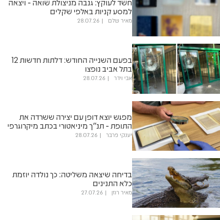
חשד לעוקץ: גנבה מניצולת שואה - ויצאה
למסע קניות באלפי שקלים
מאיר שלם
28.07.26
בפעם השנייה החודש: דלתות חדשות 12
בתל אביב נופצו
אבי וידר
28.07.26
מפגש יוצא דופן עם יצירה ששרדה את
התופת - תנ"ך מיניאטורי בכתב מיקרוגרפי
יענקי פרבר
28.07.26
בדיחה שיצאה משליטה: כך נולדה יוזמת
כלא התנינים
מאיר רוזן
27.07.26