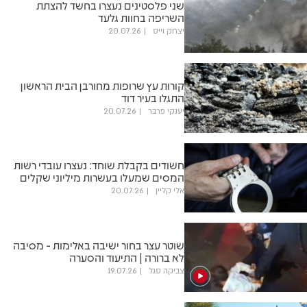
שני פלסטינים נעצרו בחשד להצתת
השריפה בחוות גלעד
יצחק וייס
20.07.26
קורות עץ שרופות מחורבן הבית הראשון
התגלו בעיר דוד
יענקי פרבר
20.07.26
חשודים בקבלת שוחד: נעצרו עובדי רשות
המסים שמעלו בעשרות מיליוני שקלים
אלי קליין
20.07.26
שוטר עצר בחור ישיבה באלימות - מסיבה
לא ברורה | התיעוד והסערה
צביקה סגל
19.07.26