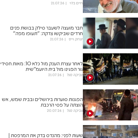
חיים בלוי
21.07.26
חבר מועצה לשעבר סילק בבושת פנים
חרדים שביקשו צדקה: "תעופו מפה"
יצחק וייס
21.07.26
לאחר עצרת הענק מול כלא 10: מאות חסידי
גור הפגינו מול בית היועמ"שית
צביקה סגל
21.07.26
הפגנות סוערות בירושלים ובבית שמש, אש
הוצתה על פסי הרכבת
צביקה סגל
20.07.26
שעות לפני: מהנדס בדק את המרפסת |