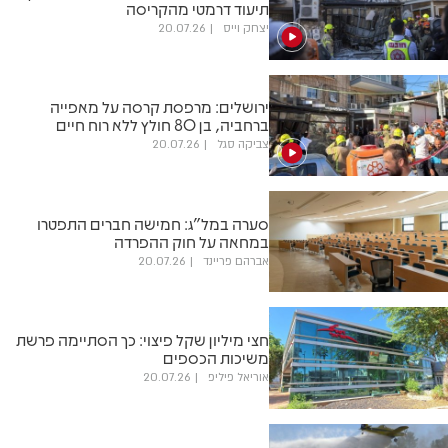
תיעוד דרמטי מהקריסה
יצחק וייס
20.07.26
ירושלים: מרפסת קרסה על מאפייה
ברחביה, בן 80 חולץ ללא רוח חיים
צביקה סגל
20.07.26
סערה במל”ג: חמישה חברים התפטרו
במחאה על חוק ההפרדה
אברהם פריינד
20.07.26
חצי מיליון שקל פיצוי: כך הסתיימה פרשת
משיכות הכספים
אוריאל פיליפ
20.07.26