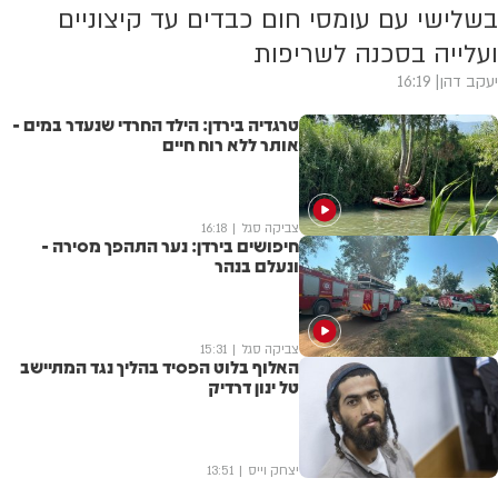
בשלישי עם עומסי חום כבדים עד קיצוניים
ועלייה בסכנה לשריפות
יעקב דהן
16:19
טרגדיה בירדן: הילד החרדי שנעדר במים -
אותר ללא רוח חיים
צביקה סגל
16:18
חיפושים בירדן: נער התהפך מסירה -
ונעלם בנהר
צביקה סגל
15:31
האלוף בלוט הפסיד בהליך נגד המתיישב
טל ינון דרדיק
יצחק וייס
13:51