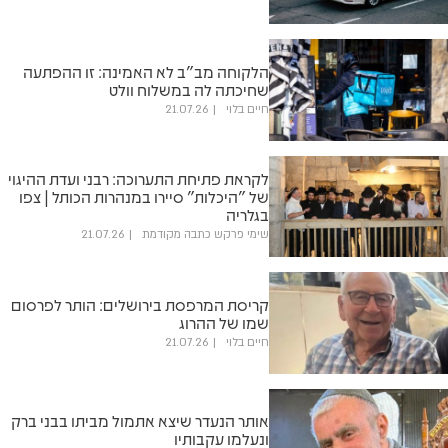
הלקוחה מב"ב לא האמינה: זו ההפתעה
שחיכתה לה במשלוח וולט
חיים בלוי
21.07.26
לקראת פתיחת התערוכה: רבני ועדת ההיגוי
של "היכלות" סיירו במנהרות הכותל | צפו
בגלריה
שימי פרקש כתבה מקודמת
21.07.26
קריסת המרפסת בירושלים: הותר לפרסום
שמו של ההרוג
חיים בלוי
21.07.26
אותר הנעדר שיצא אתמול מביתו בבני ברק
ונעלמו עקבותיו