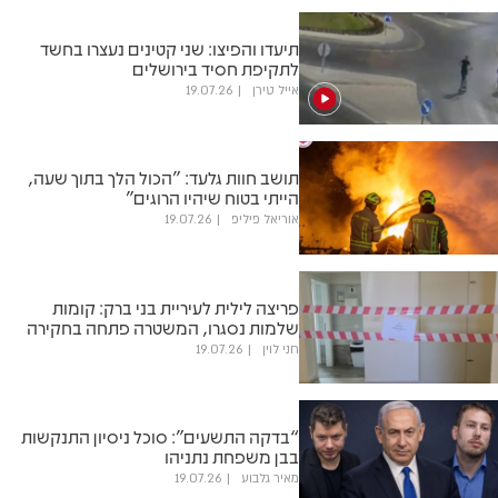
תיעדו והפיצו: שני קטינים נעצרו בחשד
לתקיפת חסיד בירושלים
אייל טירן
19.07.26
תושב חוות גלעד: "הכול הלך בתוך שעה,
הייתי בטוח שיהיו הרוגים"
אוריאל פיליפ
19.07.26
פריצה לילית לעיריית בני ברק: קומות
שלמות נסגרו, המשטרה פתחה בחקירה
חני לוין
19.07.26
“בדקה התשעים”: סוכל ניסיון התנקשות
בבן משפחת נתניהו
מאיר גלבוע
19.07.26