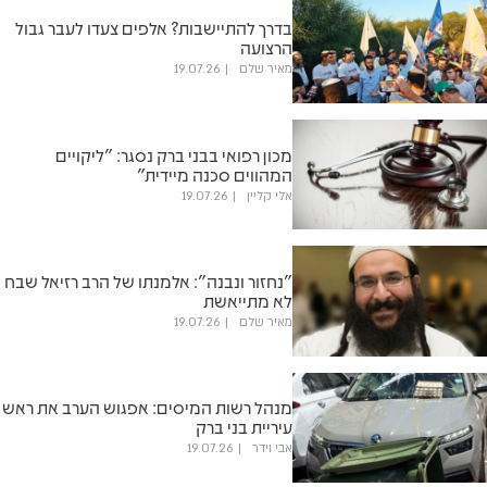
בדרך להתיישבות? אלפים צעדו לעבר גבול
הרצועה
מאיר שלם
19.07.26
מכון רפואי בבני ברק נסגר: "ליקויים
המהווים סכנה מיידית"
אלי קליין
19.07.26
"נחזור ונבנה": אלמנתו של הרב רזיאל שבח
לא מתייאשת
מאיר שלם
19.07.26
מנהל רשות המיסים: אפגוש הערב את ראש
עיריית בני ברק
אבי וידר
19.07.26