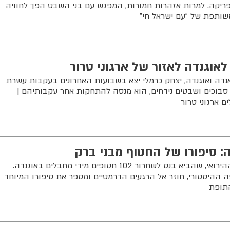
יקה. למרות אזהרות חמורות, המפגש עם בני השבט הפך לחוויה
שותפת של "עם ישראל חי"
לאוגנדה לאזור של ארגוני טרור
ואנדה ואוגנדה, יצחק כרמלי יצא בשבועות האחרונים בעקבות עשרת
סבוכים ושבטים נידחים, הוא מנסה להתחקות אחר עקבותיהם |
 ארגוני טרור
49 שנה חלפו מאז מבצע אנטבה ההירואי, שהביא בנס לשחרור 102 חטופים מידי מחבלים באוגנדה.
ההיסטורי, חוזר אל הרגעים הדרמטיים ומספר את סיפורו המיוחד
תופת