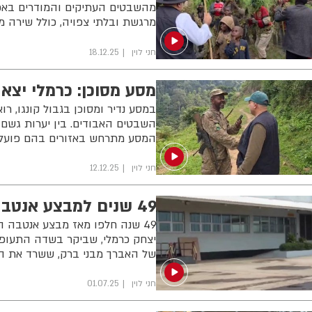
מהשבטים העתיקים והמודרים באפר
מרגשת ובלתי צפויה, כולל שירה מ
חני לוין
18.12.25
מסע מסוכן: כרמלי יצא 
במסע נדיר ומסוכן בגבול קונגו, ר
השבטים האבודים. בין יערות גשם 
המסע מתרחש באזורים בהם פועלים
חני לוין
12.12.25
49 שנים למבצע אנטבה: סיפורו של החטוף מבני ברק
יצחק כרמלי, שביקר בשדה התעופה 
של האברך מבני ברק, ששרד את ה
חני לוין
01.07.25