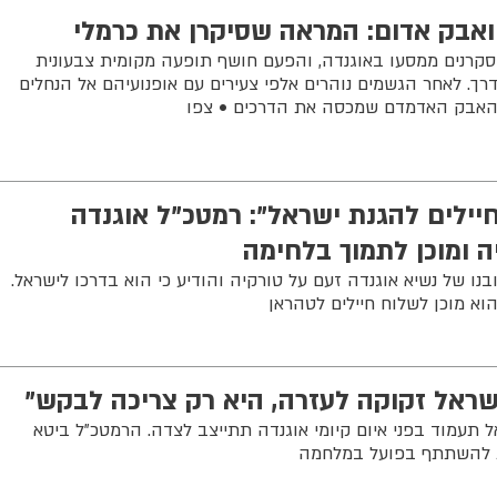
 ואבק אדום: המראה שסיקרן את כרמלי
סקרנים ממסעו באוגנדה, והפעם חושף תופעה מקומית צבעונית
ך. לאחר הגשמים נוהרים אלפי צעירים עם אופנועיהם אל הנחלים
האבק האדמדם שמכסה את הדרכים • צפו
רוס 100 אלף חיילים להגנת ישראל": רמטכ"ל אוגנדה
ה ומוכן לתמוך בלחימה
ובנו של נשיא אוגנדה זעם על טורקיה והודיע כי הוא בדרכו לישראל.
הוא מוכן לשלוח חיילים לטהראן
שראל זקוקה לעזרה, היא רק צריכה לבקש"
 תעמוד בפני איום קיומי אוגנדה תתייצב לצדה. הרמטכ"ל ביטא
ות להשתתף בפועל במלחמה