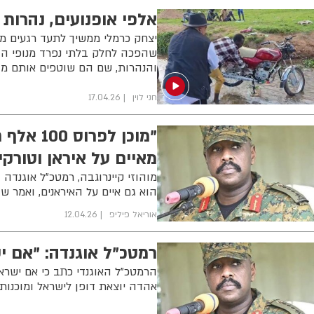
אלפי אופנועים, נהרות
יצחק כרמלי ממשיך לתעד רגעים מ
שהפכה לחלק בלתי נפרד מנופי הדר
והנהרות, שם הם שוטפים אותם מ
חני לוין
17.04.26
"מוכן לפ
מאיים על איראן וטורקי
מוהוזי קיינרוגבה, רמטכ"ל אוגנדה 
הוא גם איים על האיראנים, ואמר ש
אוריאל פיליפ
12.04.26
רמטכ"ל אוגנדה: "אם י
הרמטכ"ל האוגנדי כתב כי אם ישראל
אהדה יוצאת דופן לישראל ומוכנ