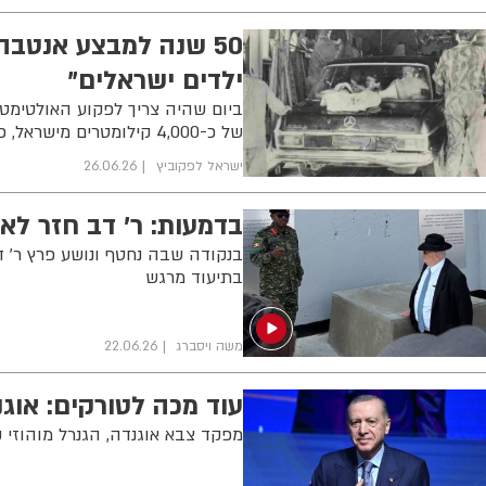
50 שנה למבצע אנטבה
ילדים ישראלים"
ביום שהיה צריך לפקוע האולטימטו
של כ-4,000 קילומטרים מישראל, פשטו על הטרמינל באוגנדה, חיסלו את החוטפים ושחררו 102 חטופים
ישראל לפקוביץ
26.06.26
בדמעות: ר' דב חזר לאוגנדה אחרי 50 שנה
בנקודה שבה נחטף ונושע פרץ ר' ד
בתיעוד מרגש
משה ויסברג
22.06.26
עוד מכה לטורקים: אוג
מפקד צבא אוגנדה, הגנרל מוהוזי קיינרוגב