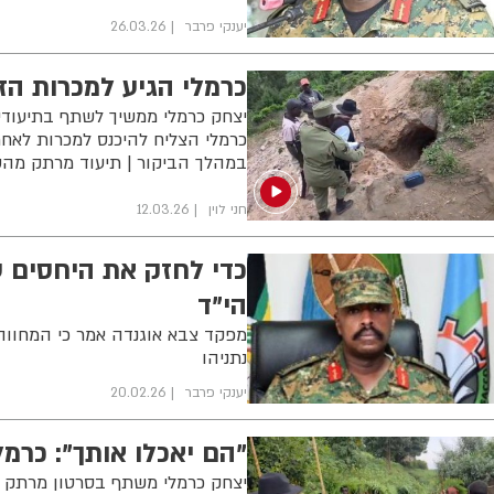
יענקי פרבר
26.03.26
כרמלי הגיע למכרות הז
יצחק כרמלי ממשיך לשתף בתיעוד
כרמלי הצליח להיכנס למכרות לאחר
במהלך הביקור | תיעוד מרתק מה
חני לוין
12.03.26
כדי לחזק את היחסים עם
הי"ד
מפקד צבא אוגנדה אמר כי המחווה 
נתניהו
יענקי פרבר
20.02.26
"הם יאכלו אותך": כר
יצחק כרמלי משתף בסרטון מרתק מ