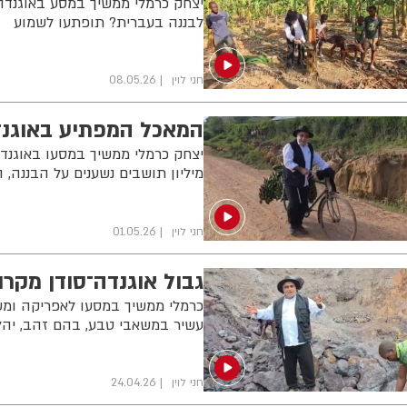
יצחק כרמלי ממשיך במסע באוגנדה ו
לבננה בעברית? תופתעו לשמוע
חני לוין
08.05.26
המאכל המפתיע באוגנדה שמאכיל 50 מ
מיליון תושבים נשענים על הבננה,
חני לוין
01.05.26
גבול אוגנדה־סודן מקר
כרמלי ממשיך במסעו לאפריקה ומשת
עשיר במשאבי טבע, בהם זהב, יהלומ
חני לוין
24.04.26