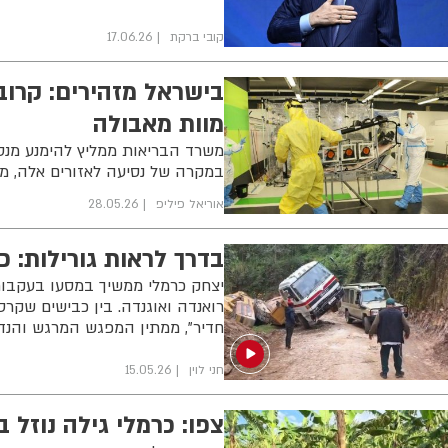
קובי ברקת
17.06.26
מוות מאבולה
משרד הבריאות ממליץ להימנע מנסי
במקרה של נסיעה לאזורים אלה, מש
אוריאל פיליפ
28.05.26
בדרך לראות גורילות: כ
יצחק כרמלי ממשיך במסעו בעקבות
רואנדה ואוגנדה. בין כבישים שקרס
חדיר”, ממתין המפגש המרגש והנדיר
חני לוין
15.05.26
צפו: כרמלי גילה נוזל 