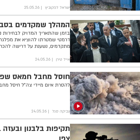
ישראל לפקוביץ
25.05.26
המהלך שמקדמים בסביב
בזמן שהתאריך המדויק לבחירות 
דרמטי שמטרתו להוציא את מפלגת 
מתקדמים, נשענת על דרישה להכרי
אייל טירן
24.05.26
חוסל מחבל חמאס שפשט לבס
להסרת איום מיידי צה"ל חיסל מחבל מ
צביקה סגל
24.05.26
תקיפות בלבנון ובעזה 
צפו