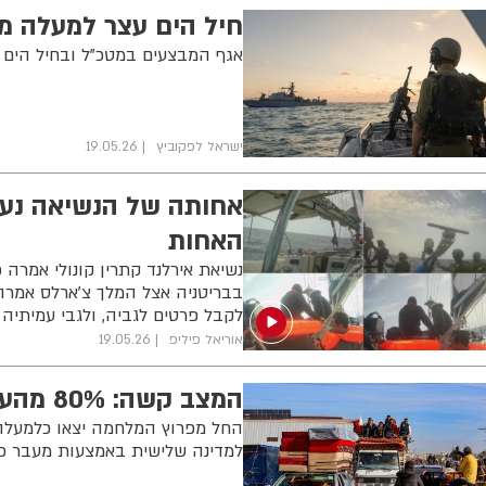
חיל הים עצר למעלה מ-300 פעילים מתוך כ-500 במשט הטור
אגף המבצעים במטכ"ל ובחיל הים
ישראל לפקוביץ
19.05.26
אחותה של הנשיאה נעצ
האחות
נשיאת אירלנד קתרין קונולי אמרה
בבריטניה אצל המלך צ'ארלס אמרה ה
לקבל פרטים לגביה, ולגבי עמיתיה 
אוריאל פיליפ
19.05.26
המצב קשה: 80% מהעזתים רוצים להגר מהרצועה
למדינה שלישית באמצעות מעבר כר