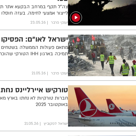
צה"ל תקף במרחב הבקעא אתר תת-
לייצור אמצעי לחימה. בעזה חוסלו
יענקי פרבר
23.05.26
ישראל לאו"ם: הפסיקו 
תמיכה בארגון IHH הטורקי שהוכרז בישראל כארגון טרור
יענקי פרבר
21.05.26
טורקיש איירליינס נח
באוקטובר 2025
ישראל לפקוביץ
21.05.26