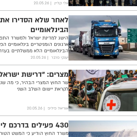
אלי קליין
20.05.26
לאחר שלא הסדירו את ר
הבינלאומיים
הישג למדינת ישראל ולמשרד התפו
ארגונים הומניטריים בינלאומיים הפ
הבינלאומיים הלא ממשלתיים בעזה 
יענקי פרבר
20.05.26
מצרים: "דרישת ישראל
שר החוץ המצרי הבהיר, כי מה שנ
לקראת יישום השלב השני
אוריאל פיליפ
20.05.26
430 פעילים בדרכם לישראל: צה"ל השתלט על המשט לעזה