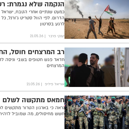
הנקמה שלא נגמרת: רשימת 
כמעט שנתיים אחרי הטבח, ישראל
הדרום. לפי הוול סטריט ג'ורנל, 
לרגע בסרטון
יענקי פרבר
21.05.26
רב המרצחים חוסל, החט
חדאד פגש חטופים בשבי וניסה לדלו
המרצחים
אוריאל פיליפ
21.05.26
חמאס מתקשה לשלם למ
נראה כי בארגון הטרור מתקשים ל
חשש מחיסולים, מה שמוביל לזהירו