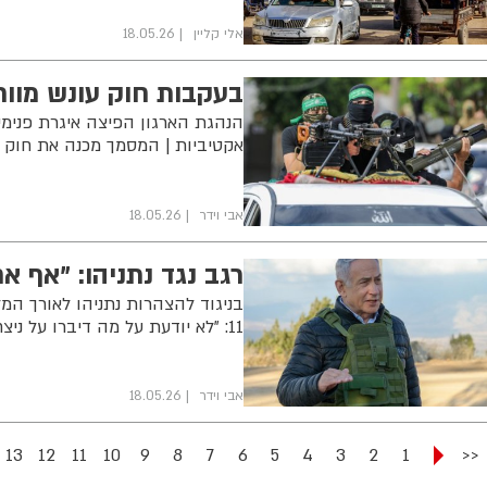
אלי קליין
18.05.26
בעקבות חוק עונש מוות
הנהגת הארגון הפיצה איגרת פנימ
אקטיביות | המסמך מכנה את חוק 
אבי וידר
18.05.26
רגב נגד נתניהו: "אף
בניגוד להצהרות נתניהו לאורך המ
11: "לא יודעת על מה דיברו על ניצחון מוחלט, אבל המציאות השתנתה"
אבי וידר
18.05.26
13
12
11
10
9
8
7
6
5
4
3
2
1
<<