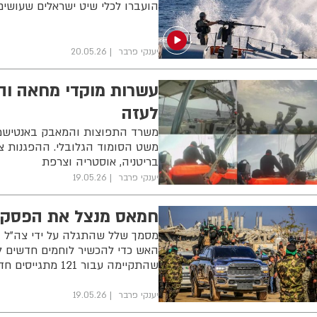
הועברו לכלי שיט ישראלים שעושי
יענקי פרבר
20.05.26
עשרות מוקדי מחאה וה
לעזה
משרד התפוצות והמאבק באנטישמיו
משט הסומוד הגלובלי. ההפגנות צפוי
בריטניה, אוסטריה וצרפת
יענקי פרבר
19.05.26
חמאס מנצל את הפסקת
מסמך שלל שהתגלה על ידי צה”ל 
האש כדי להכשיר לוחמים חדשים 
שהתקיימה עבור 121 מתגייסים חדשים שהיו מיועדים להשתבץ בגדוד אלשג’אעיה
יענקי פרבר
19.05.26