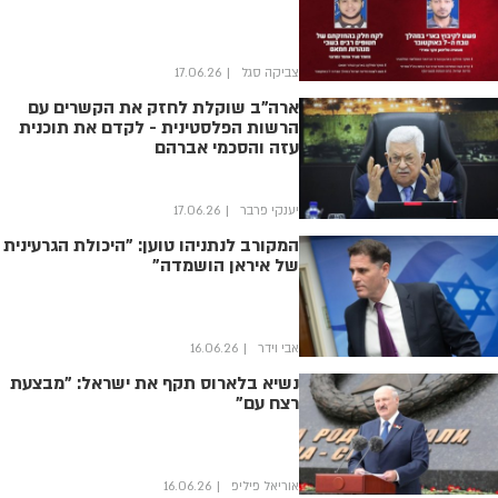
צביקה סגל
17.06.26
ארה"ב שוקלת לחזק את הקשרים עם
הרשות הפלסטינית - לקדם את תוכנית
עזה והסכמי אברהם
יענקי פרבר
17.06.26
המקורב לנתניהו טוען: "היכולת הגרעינית
של איראן הושמדה"
אבי וידר
16.06.26
נשיא בלארוס תקף את ישראל: "מבצעת
רצח עם"
אוריאל פיליפ
16.06.26