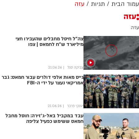
עמוד הבית
תגיות
עזה
עזה
עזה
צה"ל חיסל מחבלים שהעבירו חצי
מיליארד ש"ח לחמאס | צפו
צביקה סגל
21.06.26
גייס מאות אלפי דולרים עבור חמאס: גבר
אמריקאי נעצר על ידי ה-FBI
יענקי פרבר
21.06.26
עבד במקביל באל-ג'זירה: חוסל מחבל
חמאס ששימש כפעיל צליפה