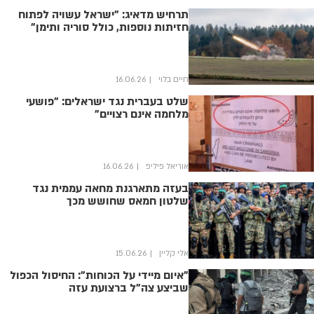
תרחיש מדאיג: "ישראל עשויה לפתוח
חזיתות נוספות, כולל סוריה ותימן"
חיים בלוי
16.06.26
שלט בעברית נגד ישראלים: "פושעי
מלחמה אינם רצויים"
אוריאל פיליפ
16.06.26
בעזה מתארגנת מחאה עממית נגד
שלטון חמאס שחושש מכך
אלי קליין
15.06.26
"איום מיידי על הכוחות": החיסול הכפול
שביצע צה"ל ברצועת עזה