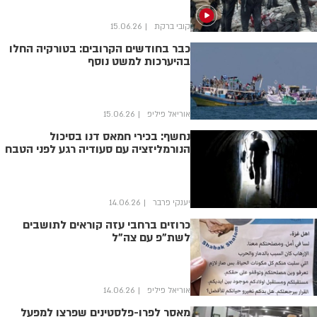
קובי ברקת
15.06.26
כבר בחודשים הקרובים: בטורקיה החלו
בהיערכות למשט נוסף
אוריאל פיליפ
15.06.26
נחשף: בכירי חמאס דנו בסיכול
הנורמליזציה עם סעודיה רגע לפני הטבח
יענקי פרבר
14.06.26
כרוזים ברחבי עזה קוראים לתושבים
לשת"פ עם צה"ל
אוריאל פיליפ
14.06.26
מאסר לפרו-פלסטינים שפרצו למפעל