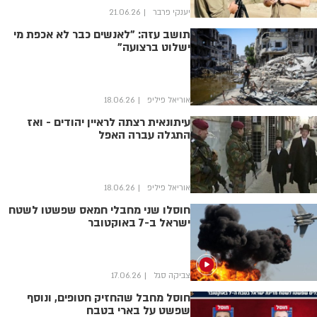
יענקי פרבר
21.06.26
תושב עזה: "לאנשים כבר לא אכפת מי
ישלוט ברצועה"
אוריאל פיליפ
18.06.26
עיתונאית רצתה לראיין יהודים - ואז
התגלה עברה האפל
אוריאל פיליפ
18.06.26
חוסלו שני מחבלי חמאס שפשטו לשטח
ישראל ב-7 באוקטובר
צביקה סגל
17.06.26
חוסל מחבל שהחזיק חטופים, ונוסף
שפשט על בארי בטבח