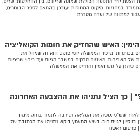
הצעת יו”ר התנועה הכוללת שמונה שריונים. בין ההחלטות: שרים,
להתמודד במחוזות, מיקום המחוזות יעודכן בהתאם לספר הבוחרים,
עבור למתווה של ועדה מסדרת
ימין: האיש שהחזיק את חומות הקואליציה
ם בכותרות, מזכיר הממשלה יוסי פוקס הוא זה שניהל את
 של השרידות. מאיטום סדקים במשבר הגיוס ועד כיבוי שריפות
דם שהגן על גוש הימין והחזיק את הממשלה
 | כך הציל נתניהו את ההצבעה האחרונה
שעות שלפני פיזור הכנסת ה-25, לאחר שש"ס נטשה את המליאה וסירבה לתמוך בחוק מימון
 בניסיון לגייס רוב. בשיא המאמץ ביקש נתניהו את הכתובת של
| פרסום ראשון