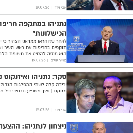
אבי וידר
19.07.26
נתניהו במתקפה חריפה ע
הכישלונות"
לאחר שזוהראן ממדאני הצהיר כי י
תוקפים בחריפות את ראש העיר ואת
הוא מנסה להסיט את תשומת הלב מ
מאיר שלם
19.07.26
סקר: נתניהו ואיזנקוט 
ירידה קלה לשתי המפלגות הגדולות
מזנקת | ואיך משפיע תרחיש של מפ
אבי וידר
19.07.26
ניצחון לנתניהו: ההצעה