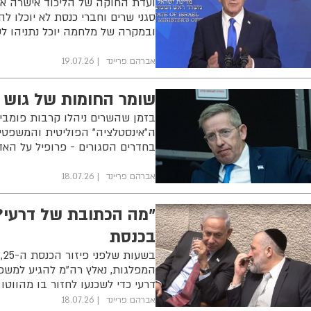
ועדת החוקה של הליכוד אישרה את 
סגני שרים וחברי כנסת לא יוכלו 
ובמקרה של מלחמה יוכל נתניהו ל
אברהם פריינד
19.07.26
שומר החומות של גוש ה
בזמן שהשרים ניהלו קרבות פומביי
ה"אינסטלציה" הפוליטית והמשפטית
בחדרים הסגורים - פרופיל על הא
אברהם פריינד
18.07.26
"מה הכתובת של דרעי?"
בכנסת
ב
המפלגות, נאלץ רה"מ להגיע למשכן
דרעי כדי לשכנעו לחזור בו מהווטו 
אברהם פריינד
18.07.26