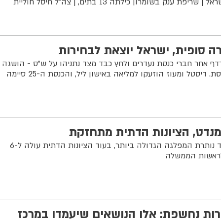
באיראן - ופרסמה אזהרת מסע לישראל | שריפת ענק בשומרון כילתה 13 בתים, | צה"ל חיסל חוליית
ה סופית, ישראל יוצאת לבחירות
ף אחר חברי כנסת נעדרים ולחץ כבד מצד נתניהו על ש”ס - הושגה
האצבע ה-61 הדרושה לפיזור הכנסת. דיסטל ומעוז הוזעקו למליאה באישון ליל, והכנסת ה-25 סיימה
מנדט, הציונות הדתית מתחזקת
גוש הימין שומר על יציבות | הליכוד נותרת המפלגה הגדולה ביותר, בעוד הציונות הדתית עולה ל-6
 לראשות הממשלה
רות נחשפת: אלו הנושאים שיעמדו במרכז