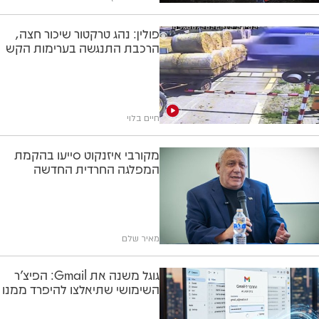
פולין: נהג טרקטור שיכור חצה,
הרכבת התנגשה בערימות הקש
חיים בלוי
מקורבי איזנקוט סייעו בהקמת
המפלגה החרדית החדשה
מאיר שלם
גוגל משנה את Gmail: הפיצ'ר
השימושי שתיאלצו להיפרד ממנו