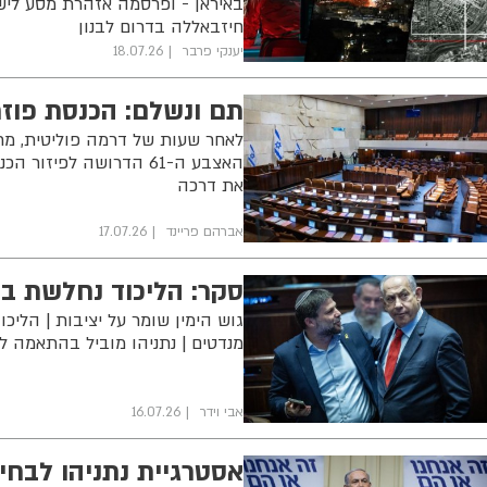
חיזבאללה בדרום לבנון
יענקי פרבר
18.07.26
תם ונשלם: הכנסת פוזר
לאחר שעות של דרמה פוליטית, מרד
את דרכה
אברהם פריינד
17.07.26
סקר: הליכוד נחלשת ב
מנדטים | נתניהו מוביל בהתאמה
אבי וידר
16.07.26
אסטרגיית נתניהו לבחי