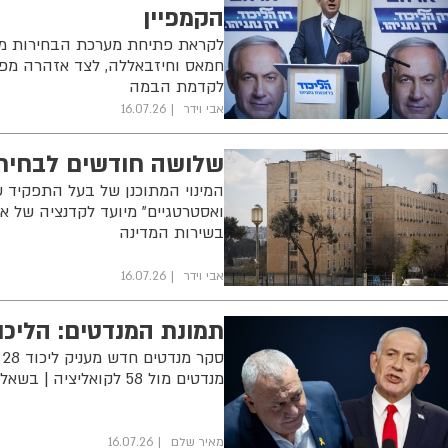
הקמפיין
לקראת פתיחת מערכת הבחירות מח
חמאס וחיזבאללה, לצד אזהרה מפנ
לקדמת הבמה
אבי וידר
16.07.26
שלושה חודשים לבחיר
המינוי המתוכנן של בעל התפקיד שי
ואסטרטגיים" מיועד לקדנציה של א
בשירות המדינה
אבי וידר
16.07.26
תמונת המנדטים: הליכוד
מנדטים מול 58 לקואליציה | בשאלת ההתאמה לראשות הממשלה: איזנקוט מוביל על נתניהו
מאיר שלם
16.07.26