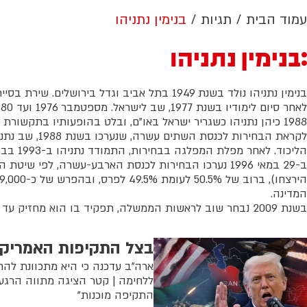
עמוד הבית
תגיות
בנימין נתניהו
בנימין נתניהו
בנימין נתניהו נולד בשנת 1949 בתל אביב וגדל בירושלים. שירת בסיירת מטכ"ל עם אחיו יוני שנהרג במבצע אנטבה, ולאחר שחרורו עבר ללמוד בארה"ב.
1988 כיהן נתניהו כשגריר ישראל באו"ם, ובלט בהופעותיו בתקשורת העולמית.
הליכוד. לאחר מפלת המפלגה בבחירות, התמודד נתניהו ב-1993 בבחירות הפנימיות לראשות המפלגה, במקום שמיר שפרש, וקיבל 52%.
ב-29 במאי 1996 נערכו הבחירות לכנסת הארבע-עשרה, 
המדינה.
בשנת 2009 נבחר שוב לראשות הממשלה, תפקיד בו הוא מחזיק עד היום. נתניהו נחשב לראש הממשלה המכהן הכי הרבה זמן בתולדות ישראל.
בצל התקיפות האמריקני
ארה"ב עדכנה כי היא מתכוונת להח
ללחימה | קטר הציגה מתווה הרגעה
התקיפה מוכנות"