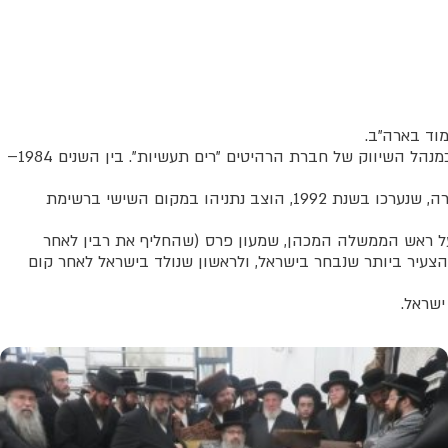
לאחר סיום לימודיו בשנת 1977, שב לישראל. מספטמבר 1976 ועד 1980 עמד בראש מכון יונתן לחקר הטרור, בין השנים 1980–1982 עבד כמנהל השיווק של חברת הרהיטים "רים תעשיות". בין השנים 1984–
לקראת הבחירות לכנסת השתים עשרה, שנערכו בשנת 1988, שב נתניהו לישראל והצטרף למפלגת "הליכוד". בבחירות לכנסת השלוש עשרה, שנערכו בשנת 1992, הוצב נתניהו במקום השישי ברשימת
יהו על ראש הממשלה המכהן, שמעון פרס (שהחליף את רבין לאחר
רס, ובהפרש של כ-29,000 קולות. ניצחון נתניהו בבחירות הפך אותו בגיל 47 לראש הממשלה הצעיר ביותר שנבחר בישראל, ולראשון שנולד בישראל לאחר קום