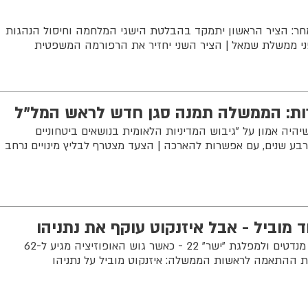
ר: הציר הראשון יתמקד בהבלטת הישגי המלחמה וחיסול הנהגות
י ממשלת שמאל | הציר השני יחזיר את הרפורמה המשפטית
ות: הממשלה תמנה סגן חדש לראש המל"ל
היה אמון על "גיבוש המדיניות הלאומית בנושאים ביטחוניים
רבע שנים, עם אפשרות להארכה | הצעד מצטרף לבליץ מינויים נרחב
 מוביל - אבל איזנקוט עוקף את נתניהו
סקר מנדטים חדש מעניק ליכוד 28 מנדטים ולמפלגת "ישר" 22 - כאשר גוש האופוזיציה מגיע ל-62