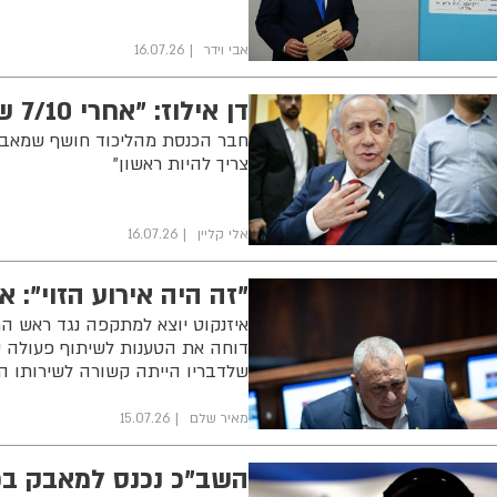
אבי וידר
16.07.26
דן אילוז: "אחרי 7/10 שליש מסיעת הליכוד התארגן להדחת נתניהו"
צריך להיות ראשון"
אלי קליין
16.07.26
"זה היה אירוע הזוי":
איזנקוט יוצא למתקפה נגד ראש ה
דוחה את הטענות לשיתוף פעולה ע
שלדבריו הייתה קשורה לשירותו הצ
מאיר שלם
15.07.26
השב"כ נכנס למאבק בפ