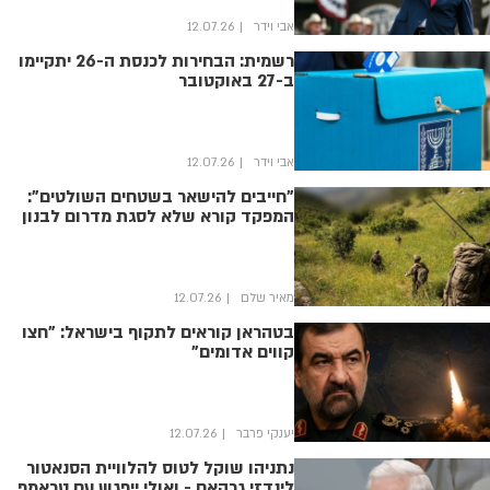
אבי וידר
12.07.26
רשמית: הבחירות לכנסת ה-26 יתקיימו
ב-27 באוקטובר
אבי וידר
12.07.26
"חייבים להישאר בשטחים השולטים":
המפקד קורא שלא לסגת מדרום לבנון
מאיר שלם
12.07.26
בטהראן קוראים לתקוף בישראל: "חצו
קווים אדומים"
יענקי פרבר
12.07.26
נתניהו שוקל לטוס להלוויית הסנאטור
לינדזי גרהאם - ואולי ייפגש עם טראמפ