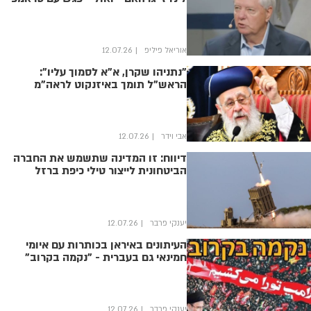
אוריאל פיליפ
12.07.26
"נתניהו שקרן, א"א לסמוך עליו":
הראש"ל תומך באיזנקוט לראה"מ
אבי וידר
12.07.26
דיווח: זו המדינה שתשמש את החברה
הביטחונית לייצור טילי כיפת ברזל
יענקי פרבר
12.07.26
העיתונים באיראן בכותרות עם איומי
חמינאי גם בעברית - "נקמה בקרוב"
יענקי פרבר
12.07.26