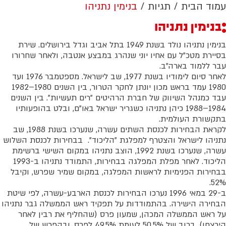
עמוד הבית
תגיות
בנימין נתניהו
בנימין נתניהו
בנימין נתניהו נולד בשנת 1949 בתל אביב וגדל בירושלים. שירת
בסיירת מטכ"ל עם אחיו יוני שנהרג במבצע אנטבה, ולאחר שחרורו
עבר ללמוד בארה"ב.
לאחר סיום לימודיו בשנת 1977, שב לישראל. מספטמבר 1976 ועד
1980 עמד בראש מכון יונתן לחקר הטרור, בין השנים 1980–1982
עבד כמנהל השיווק של חברת הרהיטים "רים תעשיות". בין השנים
1984–1988 כיהן נתניהו כשגריר ישראל באו"ם, ובלט בהופעותיו
בתקשורת העולמית.
לקראת הבחירות לכנסת השתים עשרה, שנערכו בשנת 1988, שב
נתניהו לישראל והצטרף למפלגת "הליכוד". בבחירות לכנסת השלוש
עשרה, שנערכו בשנת 1992, הוצב נתניהו במקום השישי ברשימת
הליכוד. לאחר מפלת המפלגה בבחירות, התמודד נתניהו ב-1993
בבחירות הפנימיות לראשות המפלגה, במקום שמיר שפרש, וקיבל
52%.
ב-29 במאי 1996 נערכו הבחירות לכנסת הארבע-עשרה, לפי שיטת
הבחירה הישירה. בהתמודדות על תפקיד ראש הממשלה גבר נתניהו
על ראש הממשלה המכהן, שמעון פרס (שהחליף את רבין לאחר
הירצחו), ברוב של 50.5% לעומת 49.5% לפרס, ובהפרש של