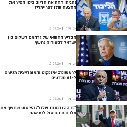
נתניהו דחה את הדיון: ביטן הפיץ את
ההצעה שלו לפריימריז
אבי וידר
12.07.26
הבליץ החשאי של גרהאם לשלום בין
ישראל לסעודיה נחשף
אבי וידר
12.07.26
לראשונה: איזנקוט והאופוזיציה מגיעים
ל-61 מנדטים
אבי וידר
12.07.26
"זו ההזדמנות שלנו": הציטוט שחשף את
מלכודת החיסול לטראמפ