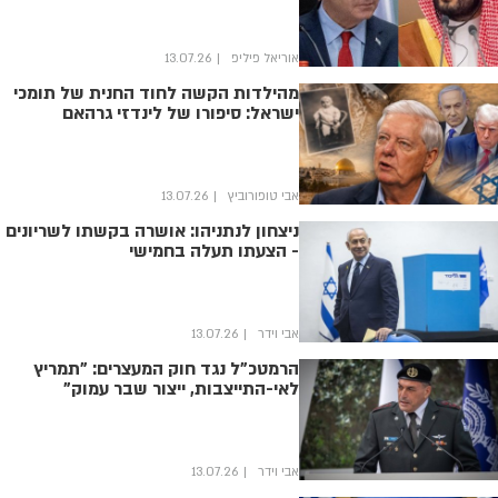
אוריאל פיליפ
13.07.26
מהילדות הקשה לחוד החנית של תומכי
ישראל: סיפורו של לינדזי גרהאם
אבי טופורוביץ
13.07.26
ניצחון לנתניהו: אושרה בקשתו לשריונים
- הצעתו תעלה בחמישי
אבי וידר
13.07.26
הרמטכ"ל נגד חוק המעצרים: "תמריץ
לאי-התייצבות, ייצור שבר עמוק"
אבי וידר
13.07.26