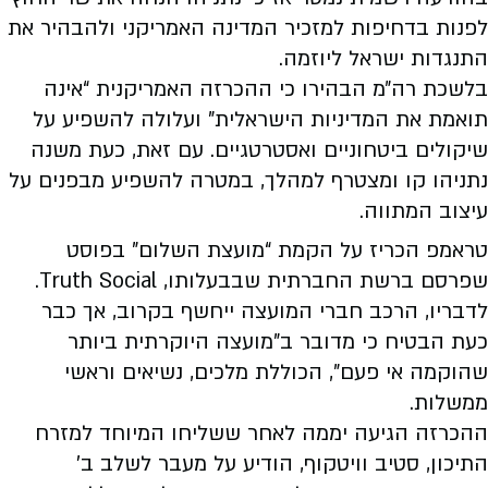
לפנות בדחיפות למזכיר המדינה האמריקני ולהבהיר את
התנגדות ישראל ליוזמה.
בלשכת רה״מ הבהירו כי ההכרזה האמריקנית “אינה
תואמת את המדיניות הישראלית” ועלולה להשפיע על
שיקולים ביטחוניים ואסטרטגיים. עם זאת, כעת משנה
נתניהו קו ומצטרף למהלך, במטרה להשפיע מבפנים על
עיצוב המתווה.
טראמפ הכריז על הקמת “מועצת השלום” בפוסט
שפרסם ברשת החברתית שבבעלותו, Truth Social.
לדבריו, הרכב חברי המועצה ייחשף בקרוב, אך כבר
כעת הבטיח כי מדובר ב”מועצה היוקרתית ביותר
שהוקמה אי פעם”, הכוללת מלכים, נשיאים וראשי
ממשלות.
ההכרזה הגיעה יממה לאחר ששליחו המיוחד למזרח
התיכון, סטיב וויטקוף, הודיע על מעבר לשלב ב’