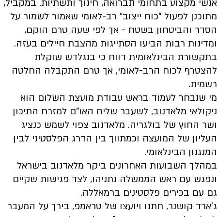
אנשי מקצוע בתחומי תברואה, חינוך ותשתיות. במקביל,
מתוכנן לפעול “כוח ייצוב” רב-לאומי שאמור לשמור על
הסדר והביטחון בשטח - אך לפי שעה טרם הוקם,
ומדינות רבות הביעו הסתייגות מהצבת חיילים בעזה.
בתקשורת הבינלאומית דווח כי בנגלדש שוקלת
להצטרף לכוח הרב-לאומי, אך טרם התקבלה החלטה
רשמית.
מי שנבחר לעמוד בראש עבודת מועצת השלום הוא
ניקולאי מלאדנוב, לשעבר שליח האו”ם למזרח התיכון
ושר החוץ של בולגריה. מלאדנוב צפוי לשמש כנציג
העליון של המועצה וכמתווך בין הדרג הפלסטיני לבין
המנגנון הבינלאומי.
במהלך השבועות האחרונים ביקר מלאדנוב בישראל
ונפגש עם ראש הממשלה נתניהו, לצד פגישות שקיים
גם עם בכירים פלסטינים ברמאללה.
ג’ארד קושנר, חתנו ויועצו של טראמפ, בירך על המעבר