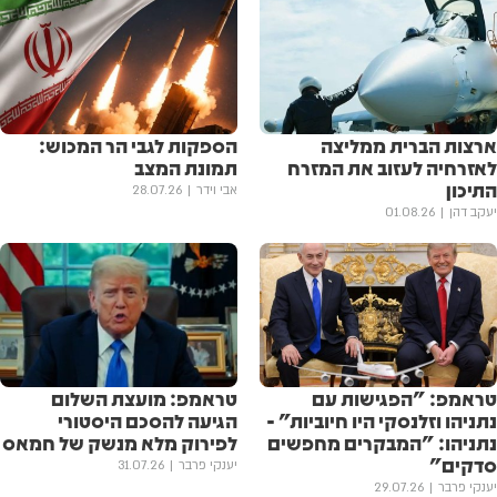
ארצות הברית ממליצה
הספקות לגבי הר המכוש:
לאזרחיה לעזוב את המזרח
תמונת המצב
התיכון
אבי וידר
28.07.26
יעקב דהן
01.08.26
טראמפ: "הפגישות עם
טראמפ: מועצת השלום
נתניהו וזלנסקי היו חיוביות" -
הגיעה להסכם היסטורי
נתניהו: "המבקרים מחפשים
לפירוק מלא מנשק של חמאס
סדקים"
יענקי פרבר
31.07.26
יענקי פרבר
29.07.26