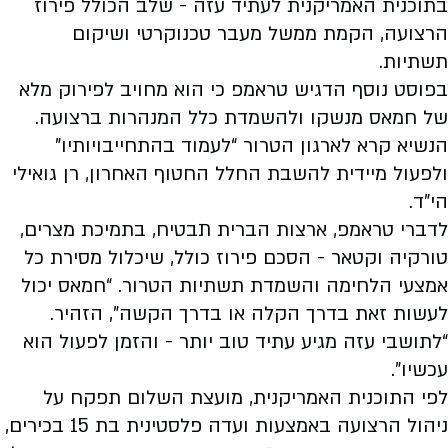
בתוכנית האמריקנית לעתיד עזה - שלב הכולל פירוז
הרצועה, הקמת ממשל מעבר טכנוקרטי ושיקום
תשתיות.
בפוסט נוסף הדגיש טראמפ כי הוא מחויב לפירוק מלא
של חמאס מנשקו ולהשמדת כלל המנהרות ברצועה.
הנשיא קרא לארגון הטרור “לעמוד בהתחייבויותיו”
ולפעול מיידית להשבת החלל החטוף האחרון, רן גואילי
הי”ד.
לדברי טראמפ, ארצות הברית תבטיח, בתמיכת מצרים,
טורקיה וקטאר - הסכם פירוז כולל, שיכלול מסירת כל
אמצעי הלחימה והשמדת תשתיות הטרור. “חמאס יכול
לעשות זאת בדרך הקלה או בדרך הקשה”, הזהיר.
“לתושבי עזה מגיע עתיד טוב יותר - והזמן לפעול הוא
עכשיו”.
לפי התוכנית האמריקנית, מועצת השלום תפקח על
ניהול הרצועה באמצעות ועדה פלסטינית בת 15 בכירים,