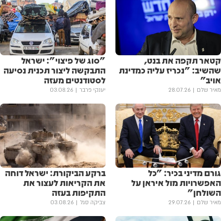
קטאר תקפה את בנט,
"סוג של פיצוי": ישראל
שהשיב: "נכריז עליה כמדינת
התבקשה ליצור תכנית נסיעה
אויב"
לסטודנטים מעזה
מאיר שלם
28.07.26
יענקי פרבר
03.08.26
גורם מדיני בכיר: "כל
ברקע הביקורת: ישראל דוחה
האפשרויות מול איראן על
את הקריאות לעצור את
השולחן"
התקיפות בעזה
מאיר שלם
29.07.26
צביקה סגל
03.08.26