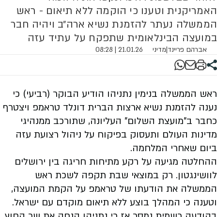
האמריקנית וטענו כי הוקמה ללא תיאום - ראש
הממשלה נעתר להזמנת נשיא ארה״ב ויהיה חבר
במועצה הבינלאומית שתפקח על עתיד עזה
אברהם פריינד
|
מדיני
21.01.26 | 08:28
ראש הממשלה בנימין נתניהו הודיע הבוקר (רביעי) כי
נענה להזמנת נשיא ארצות הברית דונלד טראמפ ויצטרף
כחבר ב”מועצת השלום” העליונה, שתורכב ממנהיגי
מדינות העולם ותעסוק בפיקוח על ניהול רצועת עזה
ביום שאחרי המלחמה.
ההחלטה מגיעה על רקע מתיחות חריגה בין ירושלים
לוושינגטון. רק במוצאי שבת תקפה לשכת ראש
הממשלה את הודעתו של טראמפ על הקמת המועצה,
וטענה כי המהלך בוצע ללא תיאום מוקדם עם ישראל.
בהודעה רשמית נמסר אז כי נתניהו הנחה את שר החוץ