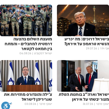
בישראל דרוכים: מה יכריע
מועצת השלום בהצעה
הנשיא טראמפ על איראן?
דרמטית למחבלים - והמתח
בין חמאס לקטאר
אבי וידר
29.07.26
ישראל לפקוביץ
04.08.26
ישראל וארה"ב בוחנות הטלת
צ׳ילה והונדורס מחזירות את
מצור יבשתי על איראן
שגריריהן לישראל
יענקי פרבר
31.07.26
יענקי פרבר
03.08.26