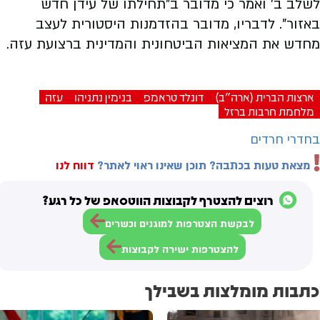
לשלב ב’ ואמר כי מדובר ב”תחילתו של עידן חדש
באזור”. לדבריו, מדובר בהזדמנות היסטורית לעצב
מחדש את המציאות הביטחונית והמדינית ברצועת עזה.
ארצות הברית (ארה"ב)
דונלד טראמפ
בנימין נתניהו
עזה
מלחמת חרבות ברזל
בחדרי חרדים
מצאת טעות בכתבה? תוכן שאינו ראוי לאתר?
דווח לנו
רוצים להצטרף לקבוצות הווטסאפ של כל רגע?
לבקשת הצטרפות למוגנים וכשרים
להצטרפות ישירה לקבוצות
כתבות מומלצות בשבילך