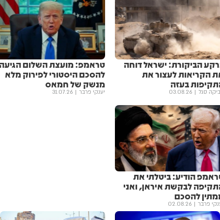
רקע הביקורת: ישראל דוחה
טראמפ: מועצת השלום הגיעה
ת הקריאות לעצור את
להסכם היסטורי לפירוק מלא
תקיפות בעזה
מנשק של חמאס
יקה סגל
03.08.26
יענקי פרבר
31.07.26
ראמפ הודיע: ביטלתי את
תקיפה לבקשת איראן, ואני
מתין להסכם
נקי פרבר
02.08.26