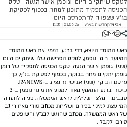
לטקס שיתקיים היום, וגופמן אישר הגעה | טקס
הכניסה לתפקיד מתוכנן למחר, בכפוף לפסיקת
בג"ץ שצפויה להתפרסם היום
אבי וידר
|
חדשות בארץ
01.06.26 | 11:31
ראש המוסד היוצא, דדי ברנע, הזמין את ראש המוסד
המיועד, רומן גופמן, לטקס הפרישה שלו שיתקיים היום
(שני). גופמן אישר הגעה.
טקס הכניסה לתפקיד של רומן
גופמן יתקיים מחר בבוקר, בכפוף לפסיקת בג"ץ, כך
פרסם הבוקר (שני) אבישי גרינצייג ב-I24NEWS.
כזכור, ברנע התאמץ מאוד למנוע את מינוי גופמן ב-3
סבבים: המלצה שלילית לראש הממשלה, פנייה לוועדה
המייעצת למינוי בכירים ושליחת מכתב סודי מאחורי גבו
של ראש הממשלה, מכתב שהוגש לבג"ץ והשופטים
סירבו לקבלו.