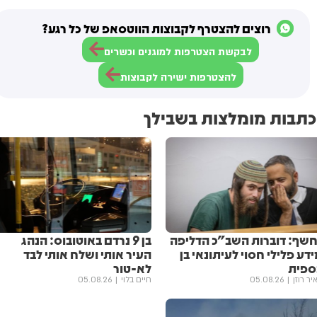
רוצים להצטרף לקבוצות הווטסאפ של כל רגע?
לבקשת הצטרפות למוגנים וכשרים
להצטרפות ישירה לקבוצות
כתבות מומלצות בשבילך
חשף: דוברות השב"כ הדליפה
בן 9 נרדם באוטובוס: הנהג
דע פלילי חסוי לעיתונאי בן
העיר אותי ושלח אותי לבד
ספית
לא-טור
יר רוזן
05.08.26
חיים בלוי
05.08.26