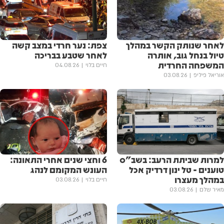
לאחר שנותק הקשר במהלך
צפת: נער חרדי במצב קשה
טיול בנחל גוב, אותרה
לאחר שטבע בבריכה
המשפחה החרדית
חיים בלוי
04.08.26
אוריאל פיליפ
03.08.26
למרות שביתת הרעב: בשב"ס
6 וחצי שנים אחרי התאונה:
טוענים - טל ינון דרדיק אכל
העונש המקומם לנהג
במהלך מעצרו
חיים בלוי
03.08.26
מאיר שלם
03.08.26