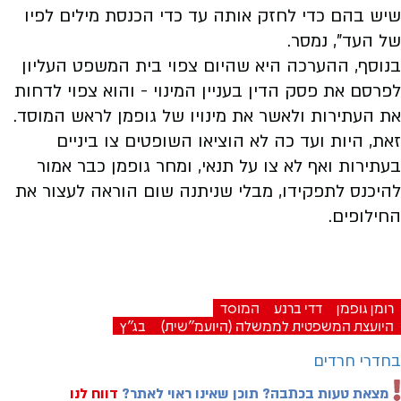
שיש בהם כדי לחזק אותה עד כדי הכנסת מילים לפיו
של העד", נמסר.
בנוסף,
ההערכה היא שהיום צפוי בית המשפט העליון
לפרסם את פסק הדין בעניין המינוי - והוא צפוי לדחות
את העתירות ולאשר את מינויו של גופמן לראש המוסד.
זאת, היות ועד כה לא הוציאו השופטים צו ביניים
בעתירות ואף לא צו על תנאי, ומחר גופמן כבר אמור
להיכנס לתפקידו, מבלי שניתנה שום הוראה לעצור את
החילופים.
רומן גופמן
דדי ברנע
המוסד
היועצת המשפטית לממשלה (היועמ"שית)
בג"ץ
בחדרי חרדים
מצאת טעות בכתבה? תוכן שאינו ראוי לאתר?
דווח לנו