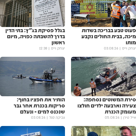
פעוט טבע בבריכה בשדות
בגלל פסיקת בג"ץ: בתי הדין
מיכה, בבית החולים נקבע
בדרך להשבתה כפויה, מיום
מותו
ראשון
יצחק וייס
03.08.26
יצחק וייס
12:38
סירת המשוטים נסחפה:
הותיר את חפציו בחוף:
צעירה וארבעה ילדים חולצו
סריקות בכנרת אחר גבר
מעומק הכנרת
שנכנס למים - ונעלם
אייל טירן
05.08.26
צביקה סגל
03.08.26