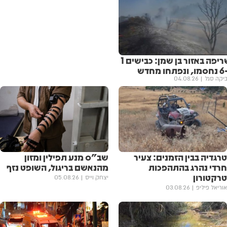
שריפה באזור בן שמן: כבישים 1
תחו מחדש
יקה סגל
04.08.26
טרגדיה בבין הזמנים: צעיר
שב"ס מנע תפילין ומזון
חרדי נהרג בהתהפכות
מהנאשם בריגול, השופט נזף
טרקטורון
יצחק וייס
05.08.26
אוריאל פיליפ
03.08.26