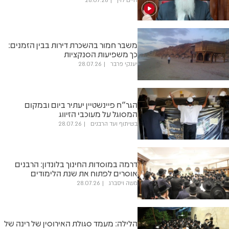
חיים לוין
28.07.26
משבר חמור בהשכרת דירות בבין הזמנים:
כך משפיעות הסנקציות
יענקי פרבר
28.07.26
הגר"ח פיינשטיין יעתיר ביום ובמקום
המסוגל על מעוכבי הזיווג
בשיתוף ועד הרבנים
28.07.26
דרמה במוסדות החינוך בלונדון: הרבנים
אוסרים לפתוח את שנת הלימודים
משה ויסברג
28.07.26
הלילה: מעמד סגולת האירוסין של רינה של