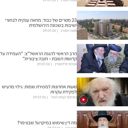
משה ויסברג
29.07.26
23 מטרים של כבוד: מחווה ענקית לבחורי
ישיבות בשכונה הירושלמית
משה ויסברג
29.07.26
הרב הראשי להגנת הראשל"צ: "העמידה על
קדושת השבת - חובה ציבורית"
אברמי פרלשטיין
29.07.26
שעות אחרונות למסירת שמות: גילוי מרעיש
לפקידת עקרות
בשיתוף קופת העיר
29.07.26
מה דין שימוש במיקרוגל שבצימר?