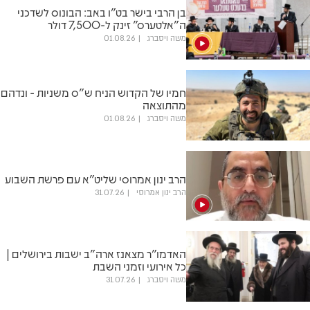
בן הרבי בישר בט"ו באב: הבונוס לשדכני
ה"אלטערס" זינק ל-7,500 דולר
משה ויסברג
01.08.26
חמיו של הקדוש הניח ש"ס משניות - ונדהם
מהתוצאה
משה ויסברג
01.08.26
הרב ינון אמרוסי שליט"א עם פרשת השבוע
הרב ינון אמרוסי
31.07.26
האדמו"ר מצאנז ארה"ב ישבות בירושלים |
כל אירועי וזמני השבת
משה ויסברג
31.07.26