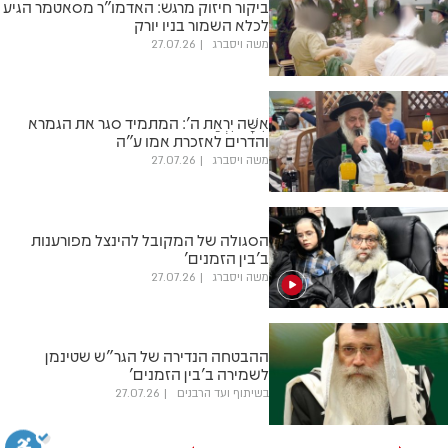
ביקור חיזוק מרגש: האדמו"ר מסאטמר הגיע
לכלא השמור בניו יורק
משה ויסברג
27.07.26
אִשָּׁה יִרְאַת ה': המתמיד סגר את הגמרא
והדרים לאזכרת אמו ע"ה
משה ויסברג
27.07.26
הסגולה של המקובל להינצל מפורענות
ב'בין הזמנים'
משה ויסברג
27.07.26
ההבטחה הנדירה של הגר"ש שטינמן
לשמירה ב'בין הזמנים'
בשיתוף ועד הרבנים
27.07.26