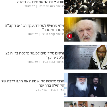
תורה • נס המאורסים של השנה
בשיתוף רינה של תורה
28.07.26
גילוי מרעיש לפקידת עקרות: "אז הקב"ה
ממהר וממהר"
בשיתוף קופת העיר
28.07.26
זריזים מקדימים לפעול פרנסה ברווח בציון
ה'פלא יועץ'
בשיתוף קופת העיר
28.07.26
הרבי מדושינסקיא מינה את חתנו לרבה של
הקהילה בהר יונה
משה ויסברג
28.07.26