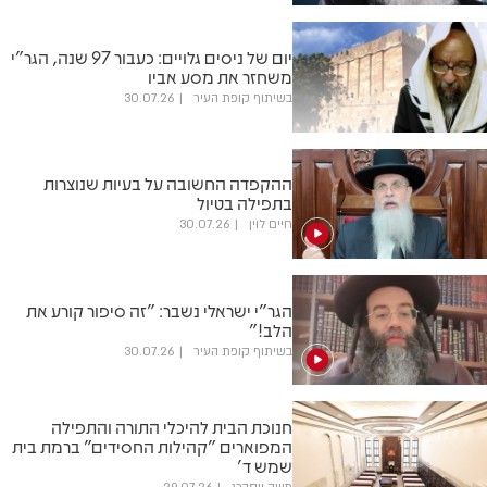
יום של ניסים גלויים: כעבור 97 שנה, הגר"י
משחזר את מסע אביו
בשיתוף קופת העיר
30.07.26
ההקפדה החשובה על בעיות שנוצרות
בתפילה בטיול
חיים לוין
30.07.26
הגר"י ישראלי נשבר: "זה סיפור קורע את
הלב!"
בשיתוף קופת העיר
30.07.26
חנוכת הבית להיכלי התורה והתפילה
המפוארים "קהילות החסידים" ברמת בית
שמש ד'