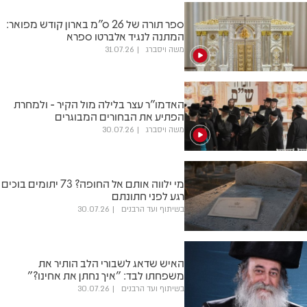
ספר תורה של 26 ס"מ בארון קודש מפואר:
המתנה לנגיד אלברטו ספרא
משה ויסברג
31.07.26
האדמו"ר עצר בלילה מול הקיר - ולמחרת
הפתיע את הבחורים המבוגרים
משה ויסברג
30.07.26
מי ילווה אותם אל החופה? 73 יתומים בוכים
רגע לפני חתונתם
בשיתוף ועד הרבנים
30.07.26
האיש שדאג לשבורי הלב הותיר את
משפחתו לבד: "איך נחתן את אחינו?"
בשיתוף ועד הרבנים
30.07.26