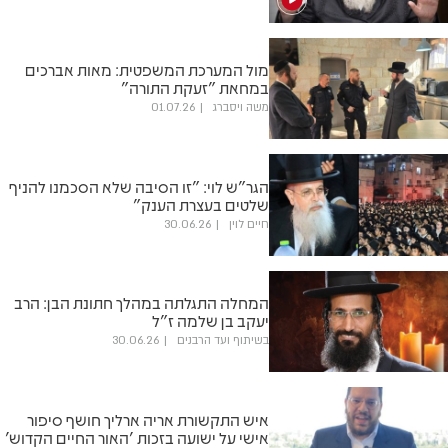
מול המערכת המשפטית: מאות אברכים
במחאת "זעקת התורה"
משה ויסברג
01.07.26
הגר"ש לוי: "זו הסיבה שלא הסכמנו להניף
שלטים בעצרת הענק"
חיים לוין
30.06.26
המחלה התגלתה במהלך חתונת הבן: הרב
יעקב בן שלמה ז"ל
בשיתוף ועד הרבנים
30.06.26
איש התקשורת אריה ארליך חושף סיפור
אישי על ישועה בזכות 'האור החיים הקדוש'