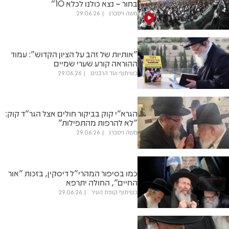
בחור – נצא כולנו לכלא 10"
משה ויסברג
29.06.26
"אותיות של זהב על הציון הקדוש": עמוד
ההוראה קורע שערי שמיים
בשיתוף ועד הרבנים
29.06.26
הגרא"י קוק בביקור חולים אצל הגר"ד קוק:
"לא להרפות מהתפילות"
משה ויסברג
29.06.26
כמו בסיפור המהרי"ל דיסקין, בזכות "אור
החיים", החולה יתרפא
בשיתוף קופת העיר
29.06.26