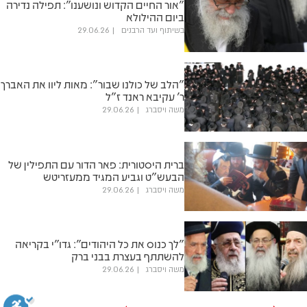
"אור החיים הקדוש ונושענו": תפילה נדירה
ביום ההילולא
בשיתוף ועד הרבנים
29.06.26
"הלב של כולנו שבור": מאות ליוו את האברך
ר' עקיבא ראנד ז"ל
משה ויסברג
29.06.26
ברית היסטורית: פאר הדור עם התפילין של
הבעש"ט וגביע המגיד ממעזריטש
משה ויסברג
29.06.26
"לך כנוס את כל היהודים": גדו"י בקריאה
להשתתף בעצרת בבני ברק
משה ויסברג
29.06.26