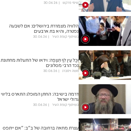
שימי פרקש
30.06.26
הלוויה מצמררת בירושלים: אם לשבעה
נפטרה, והיא בת ארבעים
בשיתוף קופת העיר
30.06.26
וְכָל עַיִן לְךָ תְּצַפֶּה: וידאו של התעלות מחתונת
נכד הרבי מסלונים
משה ויסברג
30.06.26
דרמה בישיבה: החתן המופלג התארס בליווי
גדולי ישראל
בשיתוף קופת העיר
30.06.26
עצרת מחאה ברחובה של ב"ב: "אם ייתפס