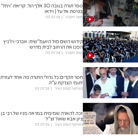
ספר תורה בגובה 30 אלף רגל: קריאת 'ויחל'
בטיסת אל על | וידאו
משה ויסברג
02.07.26
קידוש השם מול היועמ"שית: אברכי ויז'ניץ
הפכו את הרחוב לבית מדרש
משה ויסברג
02.07.26
חסר תקדים:כל גדולי התורה פה אחד לעזרת
יתומי הצדקת ע"ה
בשיתוף קופת העיר
02.07.26
זכה להארה שמימית במראה פניו של רבי בן
ציון אבא שאול זצ"ל
בשיתוף קופת העיר
02.07.26