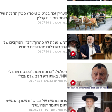
העריק זכה בכרטיס טיסה? פסק ההלכה של
פוסק חסידות קרלין
משה ויסברג
01.07.26
"משוגע זה לא פתרון": דבריו הנוקבים של
הרב רוזנבלום מהדהדים מחדש
משה ויסברג
01.07.26
מטלטל: "הרופא אמר: 'הכנסנו אותו ל-
MRI', באותו רגע הלב שלנו עצר"
בשיתוף ועד הרבנים
01.07.26
עדות מרגשת של הגרש"א שטרן: המשיא
יתום ויתומה קונה עולמו
בשיתוף קופת העיר
01.07.26