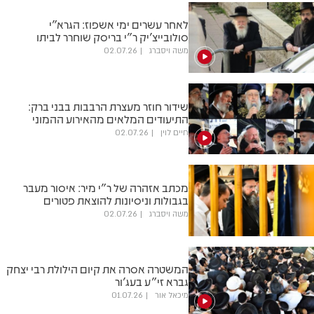
לאחר עשרים ימי אשפוז: הגרא"י
סולובייצ'יק ר"י בריסק שוחרר לביתו
משה ויסברג
02.07.26
שידור חוזר מעצרת הרבבות בבני ברק:
התיעודים המלאים מהאירוע ההמוני
חיים לוין
02.07.26
מכתב אזהרה של ר"י מיר: איסור מעבר
בגבולות וניסיונות להוצאת פטורים
משה ויסברג
02.07.26
המשטרה אסרה את קיום הילולת רבי יצחק
גברא זי"ע בעג'ור
מיכאל אור
01.07.26