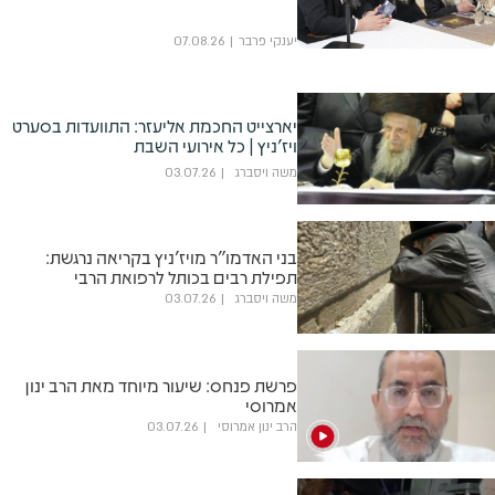
יענקי פרבר
07.08.26
יארצייט החכמת אליעזר: התוועדות בסערט
ויז'ניץ | כל אירועי השבת
משה ויסברג
03.07.26
בני האדמו"ר מויז'ניץ בקריאה נרגשת:
תפילת רבים בכותל לרפואת הרבי
משה ויסברג
03.07.26
פרשת פנחס: שיעור מיוחד מאת הרב ינון
אמרוסי
הרב ינון אמרוסי
03.07.26