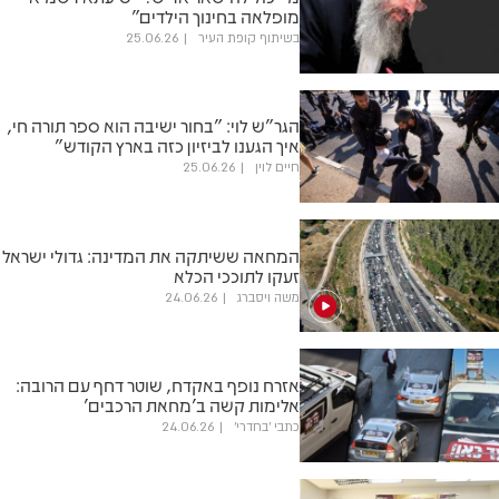
מופלאה בחינוך הילדים"
בשיתוף קופת העיר
25.06.26
הגר"ש לוי: "בחור ישיבה הוא ספר תורה חי,
איך הגענו לביזיון כזה בארץ הקודש"
חיים לוין
25.06.26
המחאה ששיתקה את המדינה: גדולי ישראל
זעקו לתוככי הכלא
משה ויסברג
24.06.26
אזרח נופף באקדח, שוטר דחף עם הרובה:
אלימות קשה ב'מחאת הרכבים'
כתבי 'בחדרי'
24.06.26