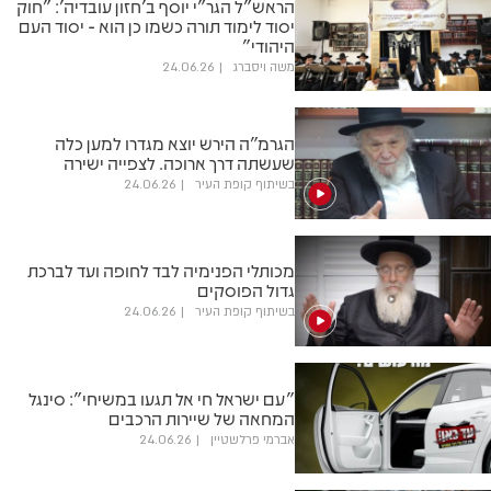
הראש"ל הגר"י יוסף ב'חזון עובדיה': "חוק
יסוד לימוד תורה כשמו כן הוא - יסוד העם
היהודי"
משה ויסברג
24.06.26
הגרמ"ה הירש יוצא מגדרו למען כלה
שעשתה דרך ארוכה. לצפייה ישירה
בשיתוף קופת העיר
24.06.26
מכותלי הפנימיה לבד לחופה ועד לברכת
גדול הפוסקים
בשיתוף קופת העיר
24.06.26
"עם ישראל חי אל תגעו במשיחי": סינגל
המחאה של שיירות הרכבים
אברמי פרלשטיין
24.06.26