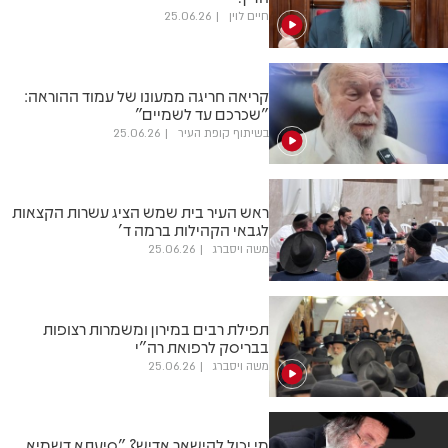
חיים לוין
25.06.26
קריאה חריגה ממעונו של עמוד ההוראה:
"שכרכם עד לשמיים"
בשיתוף קופת העיר
25.06.26
ראש העיר בית שמש הציג עשרות הקצאות
לגבאי הקהילות ברמה ד'
משה ויסברג
25.06.26
תפילת רבים במירון ומשמרות רצופות
בבריסק לרפואת רה"י
משה ויסברג
25.06.26
מי יכול להישאר אדיש? "סיעתא דשמיא