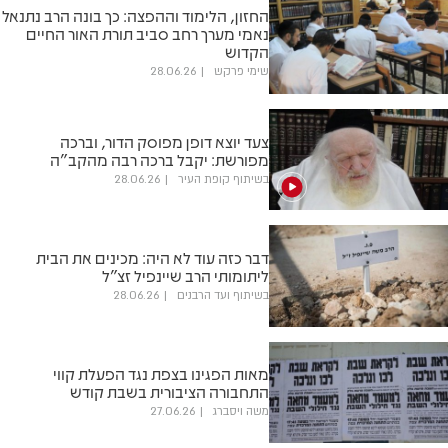
החזון, הלימוד וההפצה: כך בונה הרב נתנאל
נאמי מערך רחב סביב תורת האור החיים
הקדוש
שימי פרקש
28.06.26
צעד יוצא דופן מפוסק הדור, וברכה
מפורשת: יקבל ברכה רבה מהקב"ה
בשיתוף קופת העיר
28.06.26
דבר כזה עוד לא היה: מכינים את הבית
ליתומותי הרב שיינפיל זצ"ל
בשיתוף ועד הרבנים
28.06.26
מאות הפגינו בצפת נגד הפעלת קווי
התחבורה הציבורית בשבת קודש
משה ויסברג
27.06.26