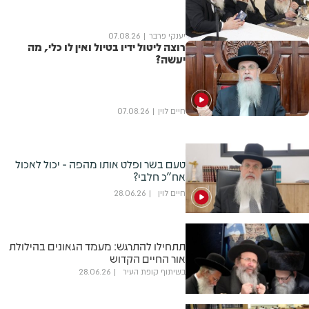
יענקי פרבר
07.08.26
רוצה ליטול ידיו בטיול ואין לו כלי, מה
יעשה?
חיים לוין
07.08.26
טעם בשר ופלט אותו מהפה - יכול לאכול
אח"כ חלבי?
חיים לוין
28.06.26
תתחילו להתרגש: מעמד הגאונים בהילולת
אור החיים הקדוש
בשיתוף קופת העיר
28.06.26