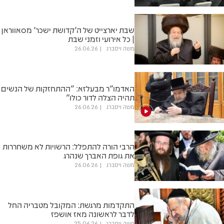
שבת יארצייט של ה'קדושת ישכר' מסאווראן
| כל אירועי וזמני שבת
משה ויסברג
26.06.26
האדמו"ר מבעלזא: "ההתחזקות של הנשים
תהיה הצלה לדור כולו"
משה ויסברג
26.06.26
הרבי הורה להתפלל: הרשויות לא משחררות
את גופת האברך שנהרג
משה ויסברג
26.06.26
התקדמות מרגשת: המקובל מטבריה החל
לדבר לראשונה מאז אושפז
משה ויסברג
25.06.26