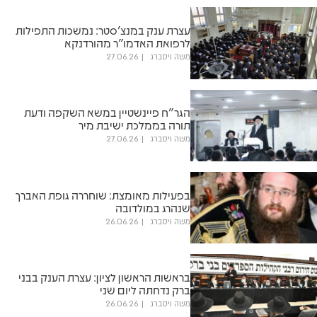
עצרת ענק במנצ'סטר: נמשכות התפילות
לרפואת האדמו"ר מהורדנקא
משה ויסברג
27.06.26
הגר"ח פיינשטיין במשא השקפה ודעת
תורה בממלכת ישיבת מיר
משה ויסברג
27.06.26
בפעילות מאומצת: שוחררה גופת האברך
שנהרג במולדובה
משה ויסברג
26.06.26
בראשות הראשון לציון: עצרת הענק בבני
ברק נדחתה ליום שני
משה ויסברג
26.06.26