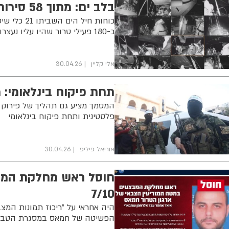
בלב ים: מתוך 58 סירות המשט, 21 כלי שיט נעצרו ע״י חיל הים
כוחות חיל
כ-180 פעילי טרור שהיו עליו נעצרו והם בדרכם לארץ
אלי קליין
30.04.26
תחת פיקוח בינלאומי:
המסמך מציע גם תהליך של פירוק 
פלסטינית ותחת פיקוח בינלאומי
אוריאל פיליפ
30.04.26
חוסל ראש מחלקת המבצ
7/10
היה אחראי על "ריכוז תמונות המצ
הפשיטה של חמאס במסגרת הטבח הרצחני