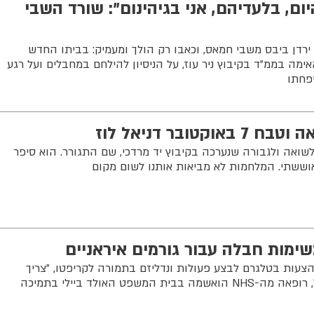
יום, בלעדיהם, אני בגיהינום": שורד השבי
רדן ביבס משבי חמאס, וכאבו רק הולך ומעמיק: בביתו החדש
ימה בממ"ד בקיבוץ ניר עוז, על הניסיון להילחם במחבלים ועל רגע
פחתו
ובר דניאל לוז
שואה ולגבורה שנערכה בקיבוץ יד מרדכי, שם התגורר. הוא סיפר
וששתי. המלחמות לא מביאות אותנו לשום מקום
שימות חבלה עבור גורמים איראניים
 חשף כי קיבל הצעות בטלגרם לבצע פעולות ונדליזם בתמורה לקריפטו, "צריך
לשרוף תמונה של נתניהו". במקביל, רופאה מה-NHS הואשמה בבית המשפט האולד ביילי בתמיכה