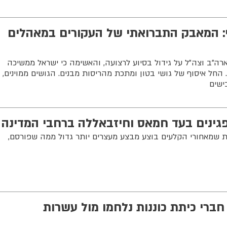
: המאבק התברואתי של העקורים במאהלים
ה”ב וצה”ל על גידול בסיוע לרצועה, והאשימה כי ישראל ממשיכה
 החל איסוף של גושי בטון ומתכת מהריסות מבנים. הגושים ממוינים,
ישים
גינים בעד חמאס וחיזבאללה ברחבי המדינה
ות שמאחורי הקלעים בוצע מבצע מעצרים יותר גדול ממה שפורסם,
חקיר קיבוץ חולית: 4 חברי כיתת כוננות נלחמו מול עשרות