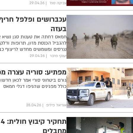
צביקה סגל
29.04.26
עכברושים ופלפל חריף
בעזה
חמאס דחתה את טענות סגן נשיא אר
להגביל הכנסת מזון, תרופות ודלק.
נגרסים ומשמשים מחדש לריצוף כב
יענקי פרבר
29.04.26
מפתיע: סוריה עצרה מפ
גורם ביטחוני סורי אמר לכאן חדש
כולל מפגינים שהניפו דגלי חמאס
אוריאל פיליפ
28.04.26
ת
מחבלים