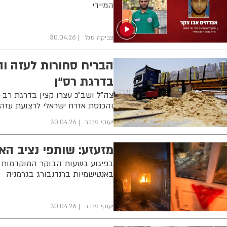
המיידי
צביקה סגל
30.04.26
הבריח סחורות לעזה וה
בדרגת רס"ן
צה״ל ושב״כ עצרו קצין בדרגת רב-
והכנסת אזרח ישראלי לרצועת עזה
יענקי פרבר
30.04.26
מזעזע: שותפי נציב הא
באנטישמיות ברנדנבורג בגרמניה
יענקי פרבר
30.04.26