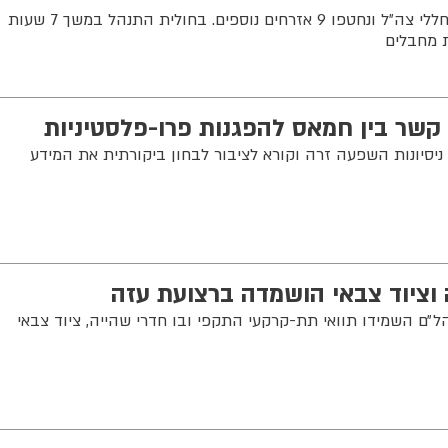
13 מתושבי הקיבוץ נרצחו, נפלו 3 חללי צה״ל ונחטפו 9 אזרחים נוספים. בחולית התנהל במשך 7 שעות
ת מחבלים
קשר בין חמאס להפגנות פרו-פלסטיניות
יסיונות השפעה זרה וקורא לציבור לבחון ביקורתית את המידע
וציוד צבאי הושמדה ברצועת עזה
ל״ם השמידו תוואי תת-קרקעי התקפי ובו חדרי שהייה, ציוד צבאי