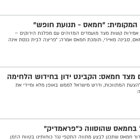
 המקומית: "חמאס - תנועת חופש"
 אמירות קשות מצד מועמדים המזוהים עם מפלגת הירוקים –
ס, סבינה מאיירי, תומכת חמאס אמרה: "פריצה לבית כנסת אינה
 מצד חמאס: הקבינט ידון בחידוש הלחימה
צעת המתווכות, ודרש מישראל לממש באופן מלא ומיידי את
ה
 בחמאס שהוסווה כ"פראמדיק"
ור חמאס שתכנן לבצע מתווה התקפי נגד כוחותינו בטווח הזמן