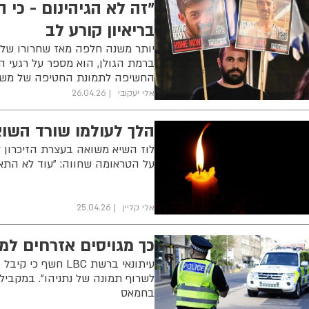
"זה לא הגיהינום - כי ה
בריאיון קורע לב
יותר משנה חלפה מאז שחרורו של י
ברמת הגולן, הוא מספר על רגעי הא
החשיפה לתמונת החטיפה של מש
אלי יעקובי
26.04.26
הלך לעולמו שורד השואה וטבח 7 באוקט
לוז השיא משואה בעצרת הזיכרון ל
על הטראומה שחווה: "עוד לא התא
אלי קליין
25.04.26
כך מגויסים אזרחים למ
עיתונאי ברשת LBC
בחמאס