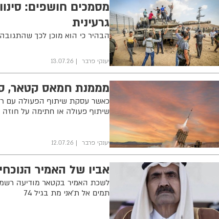
מסמכים חושפים: סינו
גרעינית
הבהיר כי הוא מוכן לכך שהתגובה 
יענקי פרבר
13.07.26
מממנת חמאס קטאר, סי
כאשר עסקת שיתוף הפעולה עם רפא
שיתוף פעולה או חתימה על חוזה 
יענקי פרבר
12.07.26
אביו של האמיר הנוכחי:
לשכת האמיר בקטאר מודיעה רשמית 
תמים אל ת'אני מת בגיל 74