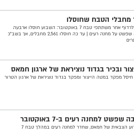
 מחבלי הטבח שחוסלו
כוח המשימה המיוחד ניל"י ממשיך לרדוף אחר משתתפי טבח 7 באוקטובר: השבוע חוסלו ארבעה
מחבלים נוספים - בהם ראש חוליה שפשט על מחנה רעים | עד כה חוסלו 2,561 מחבלים, אך בשב"כ
רים
ור ובכיר בגדוד נוציראת של ארגון חמאס
חיסל מפקד במטה הייצור ומפקד בגדוד נוציראת של ארגון הטרור
פשט למחנה רעים ב-7 באוקטובר
צה"ל חיסל ראש חוליית נוחבה בזרוע הצבאית של חמאס, שחדר למחנה רעים במהלך טבח 7