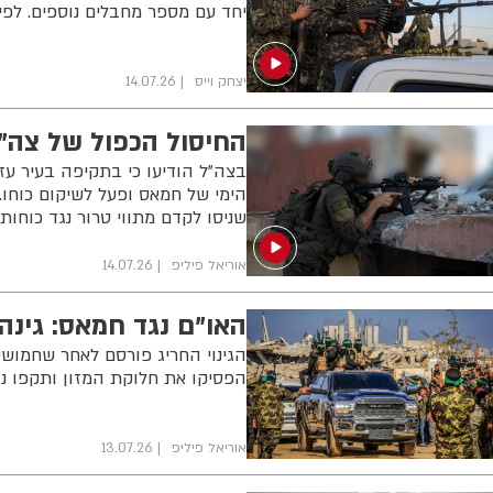
יחד עם מספר מחבלים נוספים. לפי
יצחק וייס
14.07.26
החיסול הכפול של צה"ל
בצה"ל הודיעו כי בתקיפה בעיר ע
הימי של חמאס ופעל לשיקום כוחו
שניסו לקדם מתווי טרור נגד כוחות
אוריאל פיליפ
14.07.26
האו"ם נגד חמאס: גינ
הגינוי החריג פורסם לאחר שחמושי
הפסיקו את חלוקת המזון ותקפו נ
אוריאל פיליפ
13.07.26