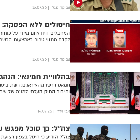
צביקה סגל
15.07.26
חיסולים ללא הפסקה: צ
המחבלים היוו איום מיידי על כוחו
לקדם מתווי טרור באמצעות הכשר
צביקה סגל
15.07.26
בהלוויית חמינאי: הנה
חמאס דרשו מהאיראנים: רשת ביטח
וחיבור התיק העזתי למו"מ של אירא
אבי וידר
14.07.26
צה"ל: כך סוכל מפגש ש
צה"ל הודיע כי חיסל בצפון רצועת