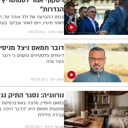
ויטקוף אמר לסמוטריץ׳:
הגדרות״
בכנס ההכרעה של ח״כ אוהד טל, ח
לאחר מינויו, ויום לאחר שביקר בע
יענקי פרבר
09.07.26
דובר חמאס ניצל מניסי
דיווחים פלסטיניים טוענים כי ד
בעיר עזה
יצחק וייס
09.07.26
נורווגיה: נסגר התיק נגד ה
מתקפת חמאס היא "הדבר היפה ביו
עבירה פלילית
אוריאל פיליפ
09.07.26