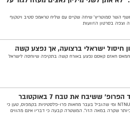
 ״לא אתן לשני מיליון נאצים מעזה לגור על
שף השר סמוטריץ׳ שיחה שקיים עם שליח טראמפ סטיב ויטקוף
זה וצפה בסרטון הזוועות
ון חיסול ישראלי ברצועה, אך נפצע קשה
ובר חמאס חאזם קאסם נפצע באורח קשה בתקיפה שיוחסה לישראל
פרופ' ששיבח את טבח 7 באוקטובר
בסאם חוסיין, מרצה באוניברסיטת NTNU ומי שהוביל בעבר מחאות פרו-פלסטיניות בקמפוס, טען כי
תר שקרה במאה הזו". המשטרה קבעה כי דבריו אינם מהווים