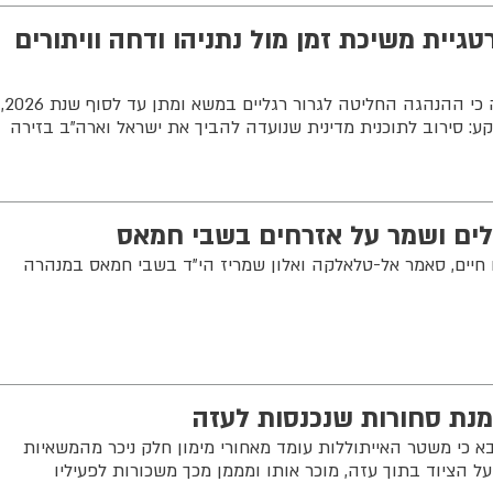
יית משיכת זמן מול נתניהו ודחה וויתורים
מסמך פנימי של ארגון הטרור מגלה כי ההנהגה החליטה לגרור רגליים במשא ומתן עד לסוף שנת 2026,
ע: סירוב לתוכנית מדינית שנועדה להביך את ישראל וארה"ב בזירה
ים ושמר על אזרחים בשבי חמאס
 חיים, סאמר אל-טלאלקה ואלון שמריז הי"ד בשבי חמאס במנהרה
מנת סחורות שנכנסות לעזה
צבא כי משטר האייתוללות עומד מאחורי מימון חלק ניכר מהמשאיות
 הציוד בתוך עזה, מוכר אותו ומממן מכך משכורות לפעיליו