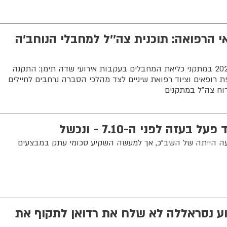
י הרפואה: תוכנית צה''ל למחבלי הנוחב'ה
תוכנית העבודה של צה"ל לשנת 2025 במתקני כליאת המחבלים בעקבות אירועי שדה תימן: התקנה
 רופאים וציוד רפואת שיניים לצד מהלכי הסברה נרחבים לחיילים
 רוח צה"ל במתקנים
זה לפני ה-7.10 - ונכשל
צועה הייתה של השב"כ, אך למעשה השקיע סכומי עתק במבצעים
ע נסראללה לא שלח את רדואן לתקוף את