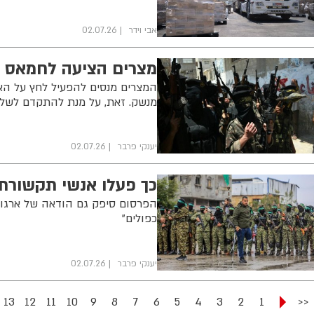
אבי וידר
02.07.26
מצרים הציעה לחמאס ל
המצרים מנסים להפעיל לחץ על הא
מנשק. זאת, על מנת להתקדם לשלב
יענקי פרבר
02.07.26
כך פעלו אנשי תקשורת 
הפרסום סיפק גם הודאה של ארגונ
כפולים”
יענקי פרבר
02.07.26
13
12
11
10
9
8
7
6
5
4
3
2
1
<<