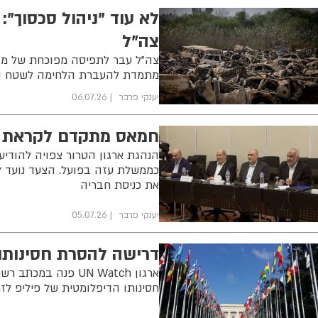
לא עוד "ניהול סכסוך"
צה"ל
צה"ל עבר לתפיסה מפוכחת של מוכ
מתמדת להעברת הלחימה לשטח ה
יענקי פרבר
06.07.26
חמאס מתקדם לקראת ה
הנהגת ארגון הטרור צפויה להודי
כממשלת עזה בפועל. הצעד נועד ל
את כניסת חבריה
יענקי פרבר
05.07.26
דרישה להסרת חסינותו
ארגון UN Watch פנה
חסינותו הדיפלומטית של פיליפ לז