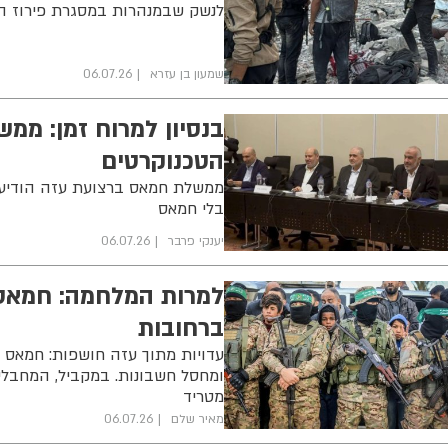
לנשק שבמנהרות במסגרת פירוז ה
שמעון בן עזרא
06.07.26
בנסיון למרוח זמן: מ
הטכנוקרטים
ממשלת חמאס ברצועת עזה הודיעה
בלי חמאס
יענקי פרבר
06.07.26
למרות המלחמה: חמאס 
ברחובות
עדויות מתוך עזה חושפות: חמאס הק
ומחסל חשבונות. במקביל, המחבלים
מטריד
מאיר שלם
06.07.26