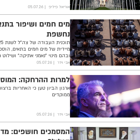
אוריאל פיליפ
05.07.26
מים חמים ושיפור בתנא
נחשפת
מיידית של מים חמים בתאים, הוספת
ובהם מינוי "נאמני אתיקה" ושילוט
אבי וידר
05.07.26
למרות ההרחקה: המוסד פעל בע
ארגון הביון טען כי האחריות בר
ממוקדים
אבי וידר
05.07.26
המסמכים חושפים: מדו