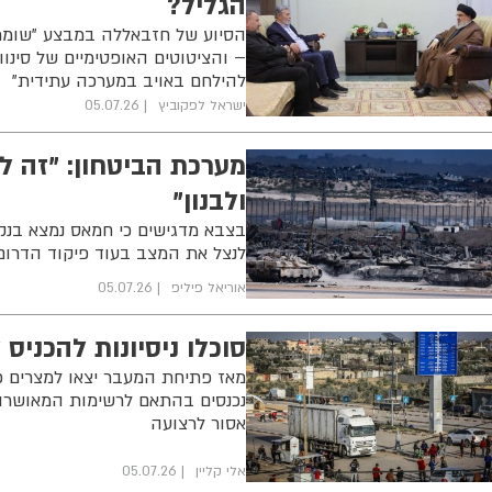
הגליל?
הסיוע של חזבאללה במבצע "שומר 
– והציטוטים האופטימיים של סינוו
להילחם באויב במערכה עתידית"
ישראל לפקוביץ
05.07.26
מערכת הביטחון: "זה ל
ולבנון"
בצבא מדגישים כי חמאס נמצא בנקו
לנצל את המצב בעוד פיקוד הדרום
אוריאל פיליפ
05.07.26
סוכלו ניסיונות להכניס
נכנסים בהתאם לרשימות המאושרות,
אסור לרצועה
אלי קליין
05.07.26