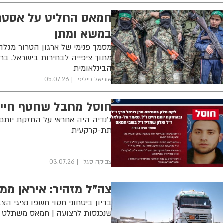
חמאס החליט על אסטרטג
במשא ומתן
מתוך ציפייה לבחירות בישראל. ברק
הבינלאומית
אוריאל פיליפ
05.07.26
חוסל מחבל שחטף חייל
ג'נדיה היה אחראי על החזקת יותם
תת-קרקעית
צביקה סגל
03.07.26
צה"ל מזהיר: איראן ממ
בדיון ביטחוני חסוי חשפו נציגי ה
שנכנסות לרצועה | חמאס משתלט על