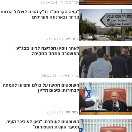
אברהם פריינד
26.04.26
"קצה הקרחון": בג"ץ הורה לשלול הנחות
בדיור ובארנונה מעריקים
יצחק וייס
26.04.26
לאחר ניסיון הפריצה לדיון בבג"ץ:
המשטרה פתחה בחקירה
אוריאל פיליפ
25.04.26
השופטים הקשו על כולם והציעו להמתין
לבחירות: סיכום הדיון
יצחק וייס
23.04.26
השופטים לעותרת: "כאן לא כיכר העיר,
תטעני טענות משפטיות"