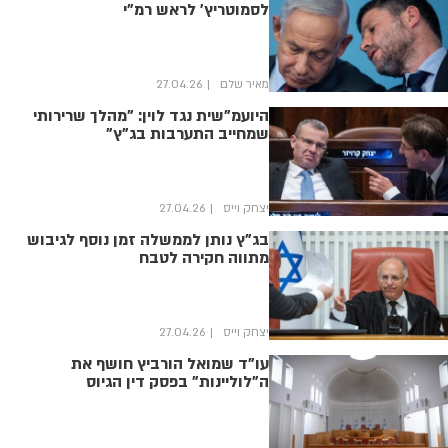
לסמוטריץ' לראש רמ"י
מאיר שלם
27.04.26
היועמ"שית נגד לוין: "מהלך שרירותי
שמחייב התערבות בג"ץ"
יצחק וייס
27.04.26
בג"ץ נותן לממשלה זמן נוסף לגיבוש
מתווה חקירה לטבח
יצחק וייס
27.04.26
עו"ד שמואל הורביץ חושף את
ה"לוליינות" בפסק דין הגיוס