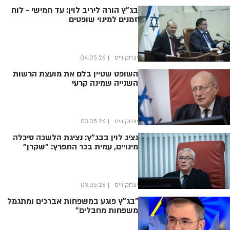
בג"ץ הורה ליריב לוין: עד חמישי - לוח
זמנים למינוי שופטים
יצחק וייס
04.05.26
השופט שטיין בלם את מועצת הרשות
השנייה שמינה קרעי
יצחק וייס
03.05.26
נציג לוין בבג"ץ: נציגת הלשכה סיכלה
מינויים, עמית בכר התפרץ: "שקרן"
יצחק וייס
03.05.26
"בג"ץ פוגע במשפחות אברכים ומתגמל
משפחות מחבלים"