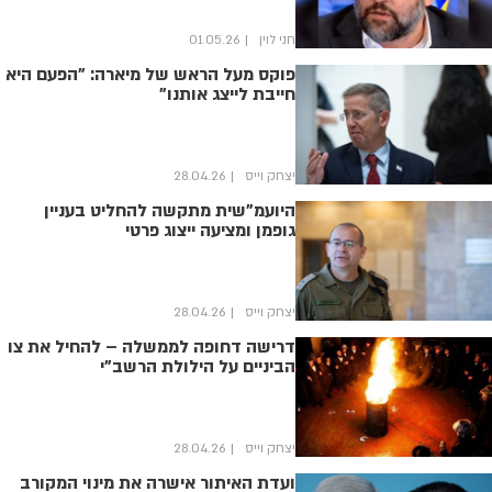
חני לוין
01.05.26
פוקס מעל הראש של מיארה: "הפעם היא
חייבת לייצג אותנו"
יצחק וייס
28.04.26
היועמ"שית מתקשה להחליט בעניין
גופמן ומציעה ייצוג פרטי
יצחק וייס
28.04.26
דרישה דחופה לממשלה – להחיל את צו
הביניים על הילולת הרשב"י
יצחק וייס
28.04.26
ועדת האיתור אישרה את מינוי המקורב