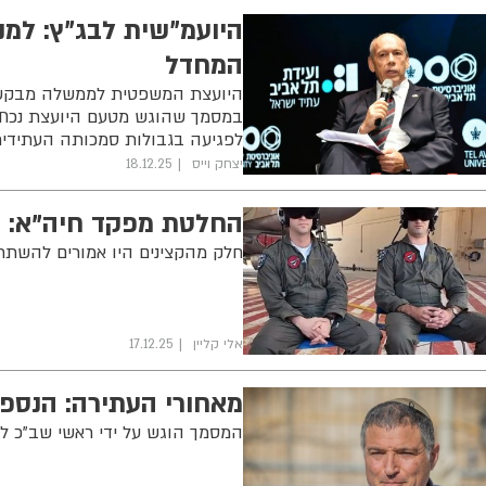
היועמ״שית לבג״ץ: למנ
המחדל
היועצת המשפטית לממשלה מבקשת 
במסמך שהוגש מטעם היועצת נכתב
לפגיעה בגבולות סמכותה העתידי
יצחק וייס
18.12.25
החלטת מפקד חיה"א: ה
חלק מהקצינים היו אמורים להשתת
אלי קליין
17.12.25
מאחורי העתירה: הנספ
המסמך הוגש על ידי ראשי שב"כ לשעב