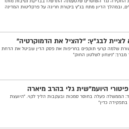
חקירה נגד השוטרים שלטענתה התרשלו בבדיקת נסיבות מותו
ם, ובמהלך הדיון מתח בג"ץ ביקורת חריגה על פרקליטות המדינה
 לציית לבג"ץ: "להציל את הדמוקרטיה"
שורת שלמה קרעי תוקפים בחריפות את פסק הדין שביטל את הדחת
 מברך: “ניצחון לשלטון החוק”
פיטורי היועמ"שית גלי בהרב מיארה
: הממשלה פעלה בחוסר סמכות ובעקבות הליך לקוי. "היועצת
תפקידה כדין"