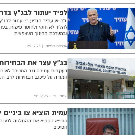
לפיד יעתור לבג"ץ בדר
יו"ר יש עתיד הודיע כי יעתור לבג
להליך לא חוקי ולחוסר פיקוח, בעו
ובמערכת החינוך העצמאית
אברהם פריינד
29.12.25
בג"ץ עצר את הבחירות 
בעקבות עתירה נגד המשרד לשירותי
המורה על עיכוב הבחירות לרב העיר
יצחק וייס
28.12.25
עמית הוציא צו ביניים
הנשיא הקפיא את ההחלטה לסגור א
הפיכים