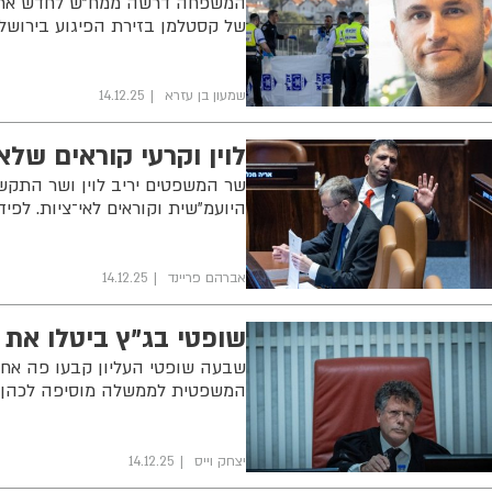
המשפחה דרשה ממח"ש לחדש את ה
של קסטלמן בזירת הפיגוע בירושלי
שמעון בן עזרא
14.12.25
לוין וקרעי קוראים שלא
שר המשפטים יריב לוין ושר התק
היועמ"שית וקוראים לאי־ציות. לפיד
אברהם פריינד
14.12.25
שופטי בג"ץ ביטלו את 
שבעה שופטי העליון קבעו פה אחד
המשפטית לממשלה מוסיפה לכהן ב
יצחק וייס
14.12.25