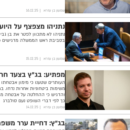
שמעון בן עזרא
16.12.25
נתניהו מצפצף על היועמ
נתניהו לא מתכוון לפטר את בן גב
בסביבת ראש הממשלה מדגישים כי 
שמעון בן עזרא
15.12.25
מפתיע: בג"ץ בצעד חריג
העותרים שטענו כי מימון אבטחתו
משימות ביטחוניות אחרות נדחו. בג
והדגיש כי ההחלטה על אבטחה מתקב
כך לפי דברי השופט נעם סולברג
שמעון בן עזרא
14.12.25
בג”ץ: דחיית ערר משפ