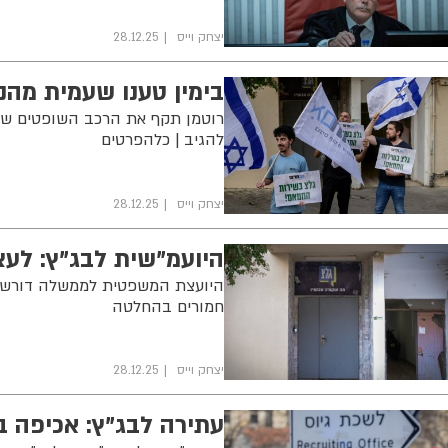
יצחק וייס
28.12.25
בימין טענו שעמית מהנ
רוטמן תקף את הרכב השופטים שיד
להגיב | כלהפרטים
יצחק וייס
28.12.25
היועמ"שית לבג"ץ: לעצו
היועצת המשפטית לממשלה דורשת 
חמורים בהחלטה
יצחק וייס
28.12.25
עתירה לבג"ץ: אכיפה בר