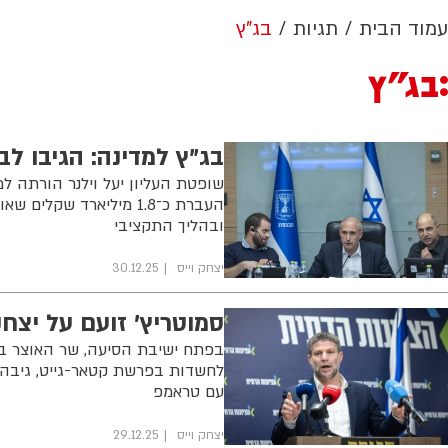
עמוד הבית
תגיות
בג"ץ
בג"ץ
בג"ץ למדינה: הגיבו ל
שופטת העליון יעל וילנר הורתה ל
העברת כ־1.8 מיליארד ש
ובהליך התקציבי
יצחק וייס
30.12.25
סמוטריץ' זועם על יצחק
בפתח ישיבת הסיעה, שר האוצר בצ
לחשדות בפרשת קטאר-גייט, גיבה 
עם טראמפ
יצחק וייס
29.12.25