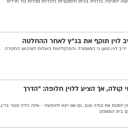
נה לאכיפה בררנית בגיוס ולסנקציות כלכליות מפלות נגד חרדים
יב לוין תוקף את בג"ץ לאחר ההחלטה
יב לוין טוען כי המשטרה והפרקליטות פועלות לשיבוש החקירה
 קולה, אך הציע ללוין חלופה: "הדרך
ן למנות את קולה שוב, גם אם ייצא לחופשה - אינה הליך מוכר בדין.
עם בית המשפט