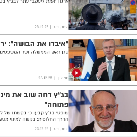
ארגון "אמת ליעקב" עתר לבג"ץ בטע
יצחק וייס
28.12.25
"איבדו את הבושה": יר
סגן ראש הממשלה ושר המשפטים יר
חני לוין
23.12.25
בג"ץ דחה שוב את מינוי
פתוחה"
שופטי בג"ץ קבעו כי בקשתו של לוי
הדרך החלופית: בקשה למינוי מט
יצחק וייס
23.12.25