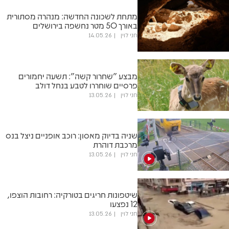
מתחת לשכונה החדשה: מנהרה מסתורית
באורך 50 מטר נחשפה בירושלים
חני לוין
14.05.26
מבצע "שחרור קשה": תשעה יחמורים
פרסיים שוחררו לטבע בנחל דולב
חני לוין
13.05.26
שניה בדיוק מאסון: רוכב אופניים ניצל בנס
מרכבת דוהרת
חני לוין
13.05.26
שיטפונות חריגים בטורקיה: רחובות הוצפו,
12 נפצעו
חני לוין
13.05.26