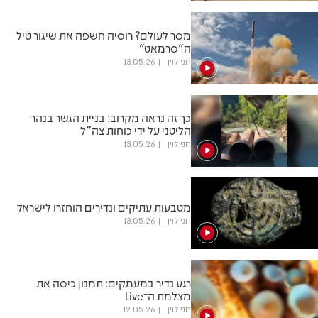
מסר לעולם? רוסיה חשפה את שיגור טיל
ה"סרמאט"
חני לוין
13.05.26
כך זה נראה מקרוב: בניית הגשר בנהר
הליטני על ידי כוחות צה"ל
חני לוין
13.05.26
מטבעות עתיקים ונדירים הוחזרו לישראל
חני לוין
13.05.26
רגע נדיר במעמקים: תמנון כיסה את
מצלמת ה־Live
חני לוין
12.05.26