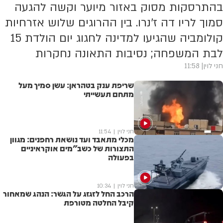
בהתרסקות מסוק באזור מיוער וקשה להגעה
סמוך לריו דה ז'נרו. בין ההרוגים שלוש אזרחיות
קולומביה שהגיעו למדינה לחגוג יום הולדת 15
לבת המשפחה; נסיבות התאונה נחקרות
חני לוין
11:58
שריפת ענק בטהראן: עשן סמיך מעל
מתחם תעשייתי
חני לוין
11:54
מכלי מתאבד ועד נושאת רחפנים: מגוון
התצורות של כשב"מים אוקראיניים
בפעולה
חני לוין
10:34
הרכב החל לזגזג על הגשר: הנהג שמאחור
קיבל החלטה מטורפת