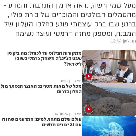
מעל שמי ורשה, נראה ארמון התרבות והמדע -
מהסמלים הבולטים והמוכרים של בירת פולין,
ברגע שבו ברק עוצמתי פוגע בחלקו העליון של
המבנה, ומספק מחזה דרמטי ועוצר נשימה
חני לוין
13:44
ממקורות הנילוס עד לכותל: מה ביקשו
שבט הג'ינג'ה מיצחק כרמלי בשובו
לישראל?
חני לוין
11:10
מפל של מאות מטרים: האוצר הנסתר מול
המלון בדרום
חני לוין
06.08.26
עולם שלם מתחת למים: המדענים שחזרו
עם 31 יצורים חדשים