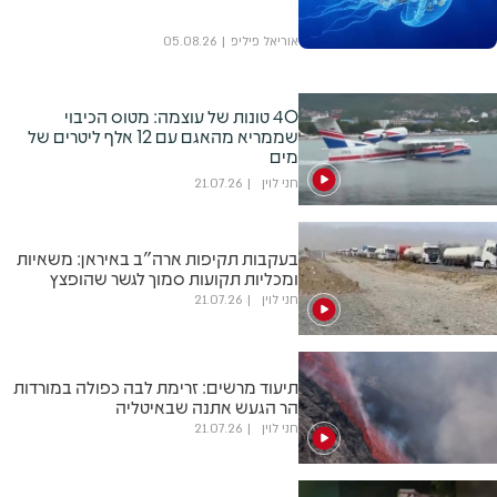
אוריאל פיליפ
05.08.26
40 טונות של עוצמה: מטוס הכיבוי
שממריא מהאגם עם 12 אלף ליטרים של
מים
חני לוין
21.07.26
בעקבות תקיפות ארה"ב באיראן: משאיות
ומכליות תקועות סמוך לגשר שהופצץ
חני לוין
21.07.26
תיעוד מרשים: זרימת לבה כפולה במורדות
הר הגעש אתנה שבאיטליה
חני לוין
21.07.26