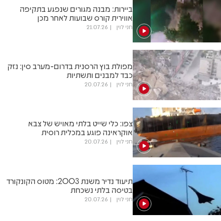
ביירות: מבנה מגורים שנפגע בתקיפה
אווירית קורס שבועות לאחר מכן
חני לוין
21.07.26
מפולת בוץ הרסנית בדרום-מערב סין: נזק
כבד למבנים ותשתיות
חני לוין
20.07.26
צפו: כלי שייט בלתי מאויש של צבא
אוקראינה פוגע במכלית רוסית
חני לוין
20.07.26
תיעוד נדיר משנת 2003: מטוס הקונקורד
בטיסה בלתי נשכחת
חני לוין
20.07.26