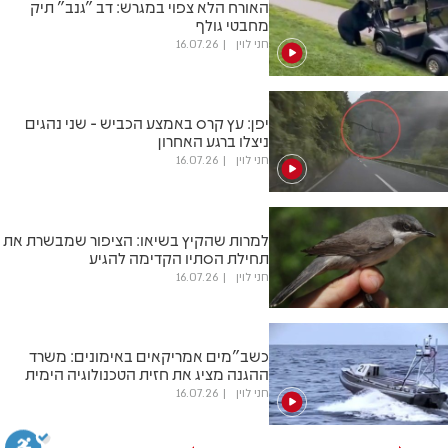
האורח הלא צפוי במגרש: דב "גנב" תיק
מחבטי גולף
חני לוין
16.07.26
יפן: עץ קרס באמצע הכביש - שני נהגים
ניצלו ברגע האחרון
חני לוין
16.07.26
למרות שהקיץ בשיאו: הציפור שמבשרת את
תחילת הסתיו הקדימה להגיע
חני לוין
16.07.26
כשב"מים אמריקאים באימונים: משרד
ההגנה מציג את חזית הטכנולוגיה הימית
חני לוין
16.07.26