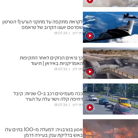
לקראת מתקפה על מתקני הגרעין? הסרטון
שפרסם יועצו הקרוב של טראמפ
חני לוין
18.07.26
כך נראים הנזקים לאחר התקיפות
האמריקניות באיראן | תיעוד
חני לוין
18.07.26
ככה מעמיסים רכב ב-0 שניות: קיבל
דחיפה קלה וישר עלה על הגרר
חני לוין
18.07.26
אסון בנורבגיה: למעלה מ-100 בתים עלו
באש בדליקת ענק בעיירה דרמן