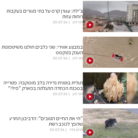
צ'ילה: עגורן קרס על בתי מגורים בעקבות
רוחות עזות
חני לוין
20.07.26
במבצע אווירי: שני כלבים חולצו משיטפונות
הענק בטקסס
חני לוין
20.07.26
תגלית בוטנית נדירה בלב מוסקבה: פטרייה
בסכנת הכחדה התגלתה בפארק "פילי"
חני לוין
20.07.26
"חי את החיים הטובים": הדביבון החריג
שהפך לכוכב רשת
חיים בלוי
20.07.26