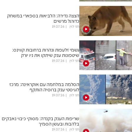
הצצה נדירה: הלביאות בספארי במשחק
כדורגל מרשים
חני לוין
19.07.26
גשמי זלעפות ונהרות ברחובות קווינס:
שיטפונות ענק שיתקו את ניו יורק
חני לוין
19.07.26
הסלמה במלחמה עם אוקראינה: מרכז
לוגיסטי ענק ברוסיה הותקף
חני לוין
19.07.26
שריפות הענק בקנדה: מסוקי כיבוי נאבקים
בלהבות ובעשן הסמיך
חני לוין
19.07.26