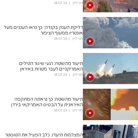
חני לוין
18.07.26
דליקת הענק בקנדה: כך נראו העננים מעל
אונטריו ממעוף הציפור
חני לוין
18.07.26
תיעוד מהשטח: רגעי שיגור הטילים
האמריקניים לעבר מטרות באיראן
חני לוין
18.07.26
תיעוד מהשטח: כך נראתה המתקפה
האיראנית על הבסיס האמריקאי בירדן
חני לוין
18.07.26
המצלמות תיעדו: כלב הפעיל את הטוסטר