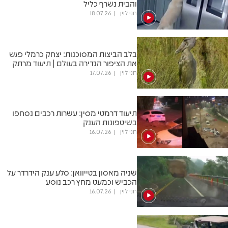
והבית נשרף כליל
חני לוין
18.07.26
בלב הביצות המסוכנות: יצחק כרמלי פגש
את הציפור הנדירה בעולם | תיעוד מרתק
חני לוין
17.07.26
תיעוד דרמטי מסין: עשרות רכבים נסחפו
בשיטפונות הענק
חני לוין
16.07.26
שניה מאסון בטייוואן: סלע ענק הידרדר על
הכביש וכמעט מחץ רכב נוסע
חני לוין
16.07.26