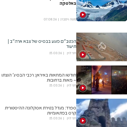
באלסקה
משה ויסברג
07.08.26
הכטב"ם פוגע בבסיס של צבא ארה"ב |
תיעוד
חני לוין
15.03.26
חודשו המחאות באיראן: רכבי הבסיג' הוצתו
– מאות ברחובות
חני לוין
15.03.26
ספרד: מגדל בטירת אסקלונה ההיסטורית
קרס בפתאומיות
חני לוין
15.03.26