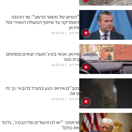
"הסיוט של משטר הרשע": שר ההגנה
האמריקני על שיתוף הפעולה האווירי מול
איראן
חני לוין
15.03.26
איראן: אנשי בסיג' תועדו יוצאים ממתחם
בית ספר
חני לוין
14.03.26
כטב"ם איראני פגע במגדל בדובאי: כך זה
נראה
חני לוין
14.03.26
טראמפ: "יש לנו תיעודים של הבסיג', נלכוד
את כולם"