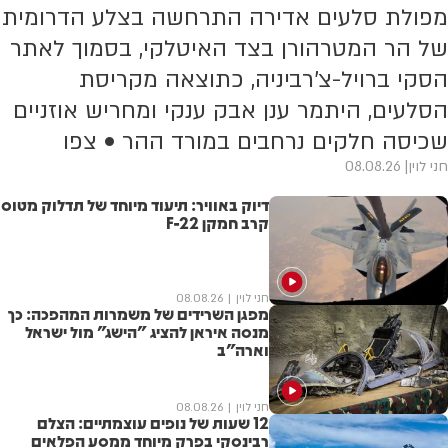
מפולת סלעים אדירה התרחשה בצלע הדרומית
של הר המטרהורן בצד האיטלקי, בסמוך לאתר
הסקי ברויל-צ'רביניה, כתוצאה מקריסת
הסלעים, היתמר ענן אבק ענקי ומחריש אוזניים
שכיסה חלקים נרחבים במורד ההר • צפו
חני לוין
08.08.26
דיוק באוויר: תיעוד מיוחד של תדלוק מטוס
קרב חמקן F-22
חני לוין
08.08.26
מפגן השרידים של משמרות המהפכה: כך
מנסה איראן להציג "הישג" מול ישראל
וארה"ב
חני לוין
08.08.26
12 שעות של נופים עוצמתיים: הצלם
רבינסקי בפרק מיוחד ממסע הפלאים