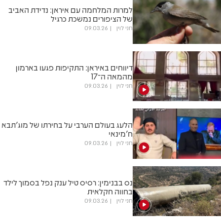
למרות המלחמה עם איראן: נדידת האביב
של הציפורים נמשכת כרגיל
חני לוין
09.03.26
דיווחים באיראן: התקיפות פגעו בארמון
מהמאה ה־17
חני לוין
09.03.26
הלעג בעולם הערבי על בחירתו של מוג'תבא
ח'מינאי
חני לוין
09.03.26
נס בבנימין: רסיס טיל ענק נפל בסמוך לילד
בחווה חקלאית
חני לוין
09.03.26