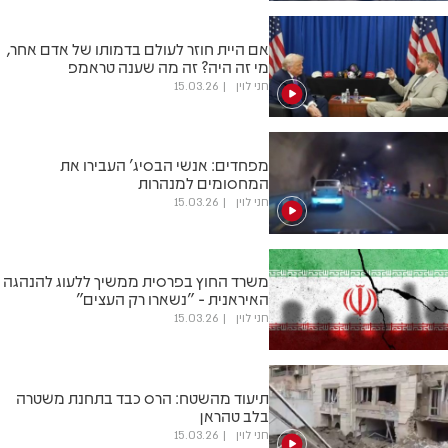
אם היית חוזר לעולם בדמותו של אדם אחר,
מי זה היה? זה מה שענה טראמפ
חני לוין
15.03.26
מפחדים: אנשי הבסיג' העבירו את
המחסומים למנהרות
חני לוין
15.03.26
משרד החוץ בפרסית ממשיך ללעוג להנהגה
האיראנית - "נשארו רק העצים"
חני לוין
15.03.26
תיעוד מהשטח: הרס כבד בתחנת משטרה
בלב טהראן
חני לוין
15.03.26