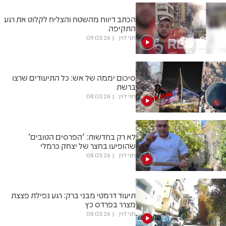
הכתב דיווח מהשטח והצליח לקלוט את רגע
התקיפה
חני לוין
09.03.26
סיכום יממה של אש: כל התיעודים שרצו
ברשת
חני לוין
08.03.26
לא רק בחדשות: 'הפרסים הטובים'
שהופיעו בחצר של יצחק כרמלי
חני לוין
08.03.26
תיעוד דרמטי מבני ברק: רגע נפילת פצצת
מצרר בפרדס כץ
חני לוין
08.03.26