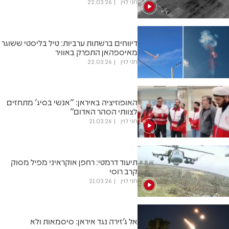
חני לוין
22.03.26
דיווחים ברשתות ערביות: טיל בליסטי ששוגר
מאיספהאן התפרק באוויר
חני לוין
22.03.26
האופוזיציה באיראן: "אנשי בסיג' מתחזים
לצוותי הסהר האדום"
חני לוין
21.03.26
תיעוד דרמטי: רחפן אוקראיני מפיל מסוק
קרב רוסי
חני לוין
21.03.26
אל ג׳זירה נגד איראן: סיסמאות ולא