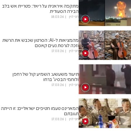
מתקפה איראנית על ריאד: פטריית אש בלב
הבירה הסעודית
חני לוין
18.03.26
מהמציאות ל-AI: הסרטון שכבש את הרשת
וזכה לגרסת נעים קאסם
חני לוין
17.03.26
תיעוד משעשע: השמיע קול של רחפן
ולוחמי הבסיג' ברחו
חני לוין
17.03.26
המארינס טעמו חטיפים ישראליים: זו הייתה
תגובתם
חני לוין
17.03.26