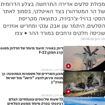
מפולת סלעים אדירה התרחשה בצלע הדרומית
של הר המטרהורן בצד האיטלקי, בסמוך לאתר
הסקי ברויל-צ'רביניה, כתוצאה מקריסת
הסלעים, היתמר ענן אבק ענקי ומחריש אוזניים
שכיסה חלקים נרחבים במורד ההר • צפו
חני לוין
08.08.26
דיוק באוויר: תיעוד מיוחד של תדלוק מטוס
קרב חמקן F-22
חני לוין
08.08.26
מפגן השרידים של משמרות המהפכה: כך
מנסה איראן להציג "הישג" מול ישראל
וארה"ב
חני לוין
08.08.26
12 שעות של נופים עוצמתיים: הצלם
רבינסקי בפרק מיוחד ממסע הפלאים