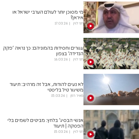
מי מסוכן יותר לעולם הערבי ישראל או
איראן?
חני לוין
17.03.26
עגורים וחסידות בהמוניהם: כך נראה 'פקק
הנדידה' בצפון
חני לוין
16.03.26
לא נעים להודות, אבל זה מרהיב: תיעוד
משיגור טיל בליסטי
מאיר רוזן
15.03.26
אנשי הבסיג' בלחץ: מביטים לשמים בלי
הפסקה | תיעוד
חני לוין
15.03.26