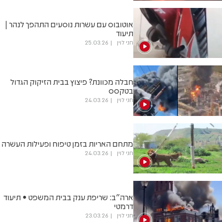
אוטובוס עם עשרות נוסעים התהפך לנהר |
תיעוד
חני לוין
25.03.26
חבלה מכוונת? פיצוץ בבית הזיקוק הגדול
בטקסס
חני לוין
24.03.26
מתחם האריות בזמן טיפוח ופעילות העשרה
חני לוין
24.03.26
ארה"ב: שריפת ענק בבית המשפט • תיעוד
דרמטי
חני לוין
23.03.26