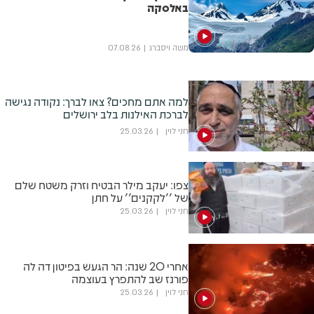
באלסקה
משה ויסברג
07.08.26
למה אתם מחכים? צאו לברך: נקודה נגישה
לברכת האילנות בלב ירושלים
חני לוין
25.03.26
צפו: יעקב מילר הבטיח וזרק משטח שלם
של ''לקקנים'' על חתן
חני לוין
25.03.26
אחרי 20 שנה: הר הגעש בפיטון דה לה
פורנז שב להתפרץ בעוצמה
חני לוין
25.03.26