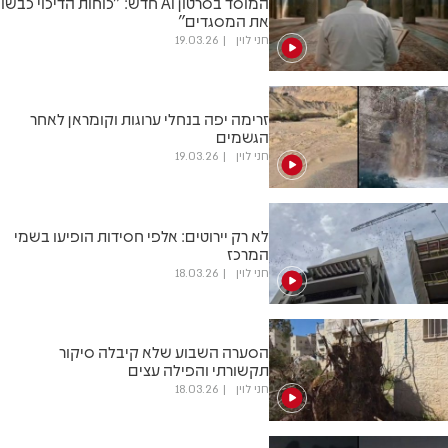
המוסד בסרטון AI חדש: "כוחות הדיכוי כבשו
את המסגדים"
חני לוין
19.03.26
זרימה יפה בנחלי ערוגות וקומראן לאחר
הגשמים
חני לוין
19.03.26
לא רק יירוטים: אלפי חסידות הופיעו בשמי
המרכז
חני לוין
18.03.26
הסערה השבוע שלא קיבלה סיקור
תקשורתי והפילה עצים
חני לוין
18.03.26