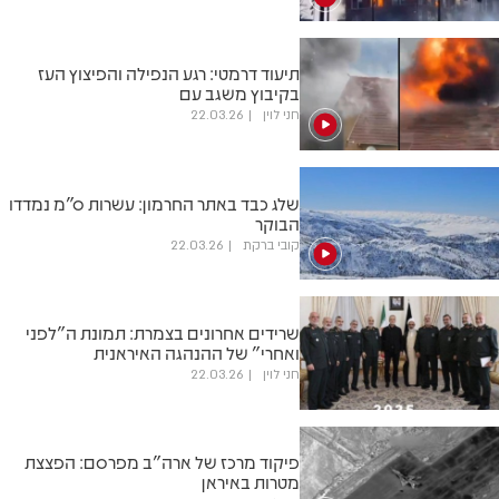
תיעוד דרמטי: רגע הנפילה והפיצוץ העז
בקיבוץ משגב עם
חני לוין
22.03.26
שלג כבד באתר החרמון: עשרות ס"מ נמדדו
הבוקר
קובי ברקת
22.03.26
שרידים אחרונים בצמרת: תמונת ה"לפני
ואחרי" של ההנהגה האיראנית
חני לוין
22.03.26
פיקוד מרכז של ארה"ב מפרסם: הפצצת
מטרות באיראן